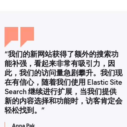
“我们的新网站获得了额外的搜索功
“借助 Elastic Site Search，我们亲身
“​​新的基础架构取得了不折不扣的成
“Elastic 帮助我们开发出了更好的自
能补强，看起来非常有吸引力，因
体会到了在管理和上线大量新网站方
功。我们的速度疾如闪电，订单数量
由漫游虚拟现实游戏，在保证玩家安
此，我们的访问量急剧攀升。我们现
面的种种益处。与以前相比，我们现
的增长路径也清晰可见。我们在未来
全的同时，让我们解决了企业存在的
在有信心，随着我们使用 Elastic Site
在可提供更好的产品和更出色的搜索
很长一段时间内都会有一个稳定的平
问题 — 我们扩大了规模，变得更有
Search 继续进行扩展，当我们提供
体验。”
台可使用。”
竞争力，并为提供更好的游戏体验铺
新的内容选择和功能时，访客肯定会
平了道路，以上几点功不可没。”
Derek Ramsay
Alexander Gross
轻松找到。”
Penske Media Corporation 产品管理总监
SoundCloud 工程副总裁
Billy Arrigo
Zero Latency 数据和见解分析师
Anna Pak