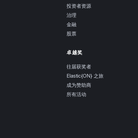
投资者资源
治理
金融
股票
卓越奖
往届获奖者
Elastic{ON} 之旅
成为赞助商
所有活动