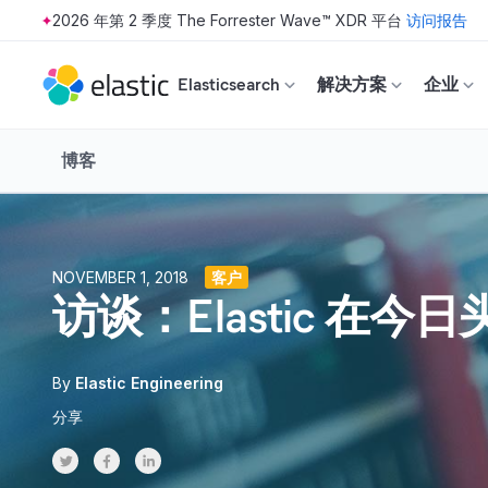
2026 年第 2 季度 The Forrester Wave™ XDR 平台
访问报告
Skip to main content
Elasticsearch
解决方案
企业
博客
NOVEMBER 1, 2018
客户
访谈：Elastic 
By
Elastic Engineering
分享
Share on Twitter
Share on Facebook
Share on LinkedInr