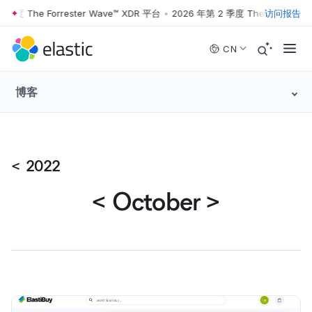
度 The Forrester Wave™ XDR 平台
•
2026 年第 2 季度 The Forrester W
访问报告
Skip to main content
CN
博客
<
2022
<
October
>