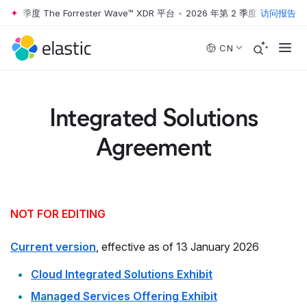
第 2 季度 The Forrester Wave™ XDR 平台
•
2026 年第 2 季度 The Forres
访问报告
Skip to main content
CN
Integrated Solutions
Agreement
NOT FOR EDITING
Current version
, effective as of 13 January 2026
Cloud Integrated Solutions Exhibit
Managed Services Offering Exhibit