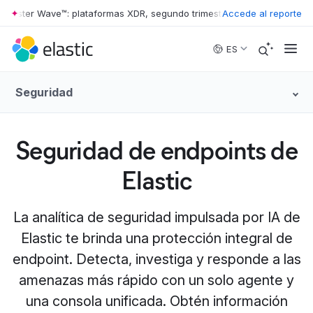
ster Wave™: plataformas XDR, segundo trimestre de 2026
Accede al reporte
•
The Forres
Skip to main content
ES
Seguridad
Seguridad de endpoints de
Elastic
La analítica de seguridad impulsada por IA de
Elastic te brinda una protección integral de
endpoint. Detecta, investiga y responde a las
amenazas más rápido con un solo agente y
una consola unificada. Obtén información