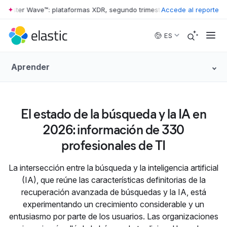
rrester Wave™: plataformas XDR, segundo trimestre de 2026
Accede al reporte
•
The For
Skip to main content
ES
Aprender
El estado de la búsqueda y la IA en
2026: información de 330
profesionales de TI
La intersección entre la búsqueda y la inteligencia artificial
(IA), que reúne las características definitorias de la
recuperación avanzada de búsquedas y la IA, está
experimentando un crecimiento considerable y un
entusiasmo por parte de los usuarios. Las organizaciones