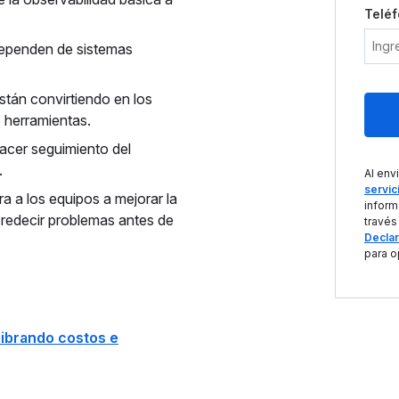
Telé
dependen de sistemas
án convirtiendo en los
s herramientas.
acer seguimiento del
.
Al env
servic
 a los equipos a mejorar la
inform
predecir problemas antes de
través
Declar
para o
librando costos e