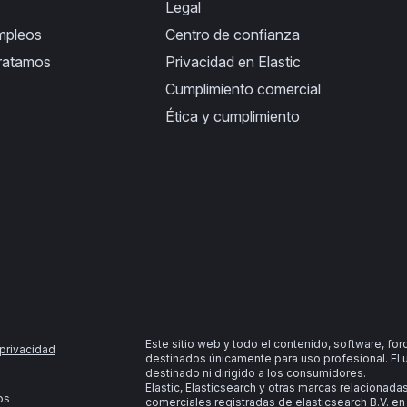
Legal
empleos
Centro de confianza
ratamos
Privacidad en Elastic
Cumplimiento comercial
Ética y cumplimiento
Este sitio web y todo el contenido, software, fo
privacidad
destinados únicamente para uso profesional. El 
destinado ni dirigido a los consumidores.
Elastic, Elasticsearch y otras marcas relacionad
os
comerciales registradas de elasticsearch B.V. en