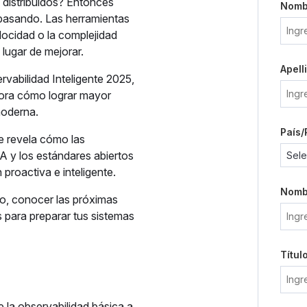
 distribuidos? Entonces
Nomb
á pasando. Las herramientas
locidad o la complejidad
 lugar de mejorar.
Apell
vabilidad Inteligente 2025,
lora cómo lograr mayor
moderna.
País/
e revela cómo las
A y los estándares abiertos
 proactiva e inteligente.
Nomb
po, conocer las próximas
 para preparar tus sistemas
Títul
la observabilidad básica a