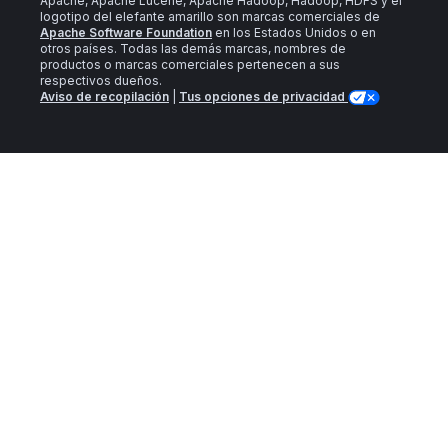
Apache, Apache Lucene, Apache Hadoop, Hadoop, HDFS y el
logotipo del elefante amarillo son marcas comerciales de
Apache Software Foundation
en los Estados Unidos o en
otros países. Todas las demás marcas, nombres de
productos o marcas comerciales pertenecen a sus
respectivos dueños.
Aviso de recopilación
|
Tus opciones de privacidad