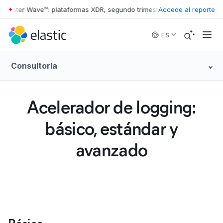
ester Wave™: plataformas XDR, segundo trimestre de 2026
Accede al reporte
•
The Forre
Skip to main content
ES
Consultoría
Acelerador de logging:
básico, estándar y
avanzado