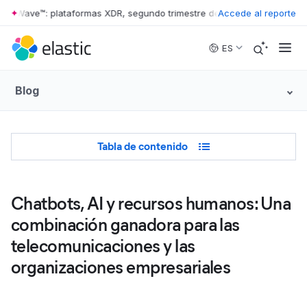
er Wave™: plataformas XDR, segundo trimestre de 2026
Accede al reporte
•
The Forrester
Skip to main content
ES
Blog
Table of Contents
Tabla de contenido
Chatbots, AI y recursos humanos: Una
combinación ganadora para las
telecomunicaciones y las
organizaciones empresariales