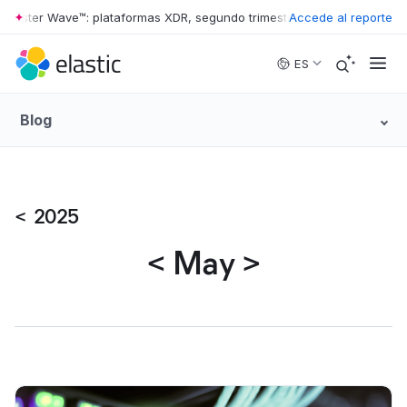
rester Wave™: plataformas XDR, segundo trimestre de 2026
Accede al reporte
•
The Forr
Skip to main content
ES
Blog
<
2025
<
May
>