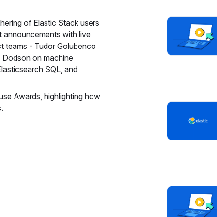
hering of Elastic Stack users
t announcements with live
ct teams - Tudor Golubenco
ve Dodson on machine
 Elasticsearch SQL, and
ause Awards, highlighting how
s.