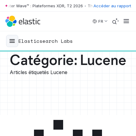
Wave™ : Plateformes XDR, T2 2026
•
The Forrester Wave™ : Plateformes
Accéder au rapport
Skip to main content
FR
Elasticsearch Labs
Catégorie
:
Lucene
Articles étiquetés Lucene