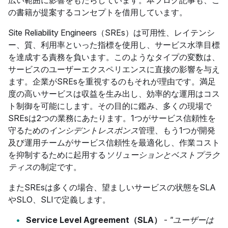
広い範囲に影響をもたらしています。本ブログ記事も、こ
の書籍が提案するコンセプトを借用しています。
Site Reliability Engineers（SREs）は可用性、レイテンシ
ー、質、利用率といった指標を使用し、サービス水準目標
を達成する責務を負います。このようなタイプの変数は、
サービスのユーザーエクスペリエンスに直接の影響を与え
ます。企業がSREsを重視するのもそれが理由です。満足
度の高いサービスは収益を生み出し、効率的な運用はコス
ト制御を可能にします。その目的に鑑み、多くの現場で
SREsは2つの業務にあたります。1つがサービス信頼性を
守るための
インシデントレスポンス
管理、もう1つが開発
及び運用チームがサービス信頼性を最適化し、作業コスト
を抑制するために起用する
ソリューションとベストプラク
ティス
の制定です。
またSREsは多くの場合、望ましいサービスの状態をSLA
やSLO、SLIで定義します。
Service Level Agreement（SLA）
-
"ユーザーは