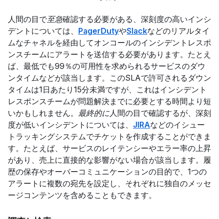
人間の目で
至急
確認する必要がある、深刻度の高いインシ
デントについては、
PagerDuty
や
Slack
などのリアルタイ
ムなチャネルを経由してオンコールのインシデントレスポ
ンスチームにアラートを送信する必要があります。たとえ
ば、最低でも99％の可用性を求められるサービスのダウ
ンタイムなどが該当します。このSLAで許可されるダウン
タイムは1日あたり15分未満ですが、これはインシデント
レスポンスチームが問題解決までに必要とする時間より短
いかもしれません。
最終的に
人間の目で確認するが、深刻
度が低いインシデントについては、
JIRA
などのイシュー
トラッキングシステムでチケットを作成することができま
す。たとえば、サービスのレイテンシーやエラー率の上昇
があり、売上に直接的な影響がない場合が該当します。履
歴の保存やオーバーコミュニケーションの目的で、1つの
アラートに複数の宛先を設定し、それぞれに独自のメッセ
ージコンテンツを含めることもできます。