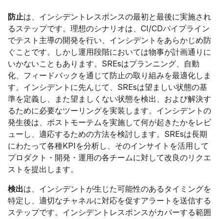
防止
は、インシデントレスポンスの最初と最後に実施され
るステップです。理想のシナリオは、CI/CDパイプライン
でテスト主導の開発を行い、インシデントをあらかじめ防
ぐことです。しかし運用段階においては物事が計画通りに
いかないこともあります。SREsはプランニング、自動
化、フィードバックを通じて防止の取り組みを最適化しま
す。インシデントに先んじて、SREsは望ましい状態の基
準を定義し、また望ましくない状態を検出、および解決す
るために必要なツーリングを実装します。インシデントの
発生後は、ポストモーテムを実施して何が起きたかをレビ
ューし、適応するための方法を検討します。SREsは長期
にわたって各種KPIを分析し、そのインサイトを活用して
プロダクト・開発・運用の各チームに対して改良のリクエ
ストを提出します。
検出
は、インシデントが生じた可能性のあるタイミングを
特定し、適切なチャネルに対応を促すアラートを送信する
ステップです。インシデントレスポンスがカバーする範囲