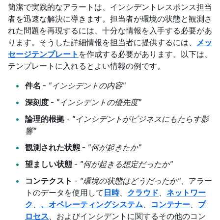
簡潔で実践的なアラートは、インシデントレスポンス担当
者を迅速な解決に導きます。担当者が環境の状態と観測さ
れた問題を再現するには、十分な情報を入手する必要があ
ります。そうした詳細情報を担当者に提供するには、
メッ
セージテンプレート
を作成する必要があります。以下は、
テンプレートに入れるとよい情報の例です。
件名
-
"インシデントの内容"
深刻度
-
"インシデントの優先度"
論理的根拠
-
"インシデントがビジネスにもたらす影
響"
観測された状態
-
"何が起きたか"
望ましい状態
-
"何が起きる想定だったか"
コンテクスト
-
"環境の状態はどうだったか"
、アラー
トのデータを使用して
日時
、
クラウド
、
ネットワー
ク
、
、オペレーティングシステム
、
コンテナー
、
プ
ロセス
、およびインシデントに関するその他のコン