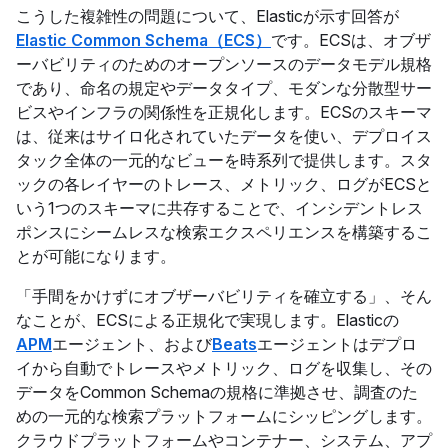
こうした複雑性の問題について、Elasticが示す回答が
Elastic Common Schema（ECS）
です。ECSは、オブザ
ーバビリティのためのオープンソースのデータモデル規格
であり、命名の規定やデータタイプ、モダンな分散型サー
ビスやインフラの関係性を正規化します。ECSのスキーマ
は、従来はサイロ化されていたデータを使い、デプロイス
タック全体の一元的なビューを時系列で提供します。スタ
ックの各レイヤーのトレース、メトリック、ログがECSと
いう1つのスキーマに共存することで、インシデントレス
ポンスにシームレスな検索エクスペリエンスを構築するこ
とが可能になります。
「手間をかけずにオブザーバビリティを確立する」、そん
なことが、ECSによる正規化で実現します。Elasticの
APM
エージェント、および
Beats
エージェントはデプロ
イから自動でトレースやメトリック、ログを収集し、その
データをCommon Schemaの規格に準拠させ、調査のた
めの一元的な検索プラットフォームにシッピングします。
クラウドプラットフォームやコンテナー、システム、アプ