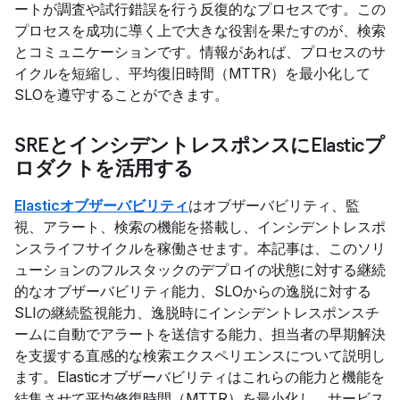
ートが調査や試行錯誤を行う反復的なプロセスです。この
プロセスを成功に導く上で大きな役割を果たすのが、検索
とコミュニケーションです。情報があれば、プロセスのサ
イクルを短縮し、平均復旧時間（MTTR）を最小化して
SLOを遵守することができます。
SREとインシデントレスポンスにElasticプ
ロダクトを活用する
Elasticオブザーバビリティ
はオブザーバビリティ、監
視、アラート、検索の機能を搭載し、インシデントレスポ
ンスライフサイクルを稼働させます。本記事は、このソリ
ューションのフルスタックのデプロイの状態に対する継続
的なオブザーバビリティ能力、SLOからの逸脱に対する
SLIの継続監視能力、逸脱時にインシデントレスポンスチ
ームに自動でアラートを送信する能力、担当者の早期解決
を支援する直感的な検索エクスペリエンスについて説明し
ます。Elasticオブザーバビリティはこれらの能力と機能を
結集させて平均修復時間（MTTR）を最小化し、サービス