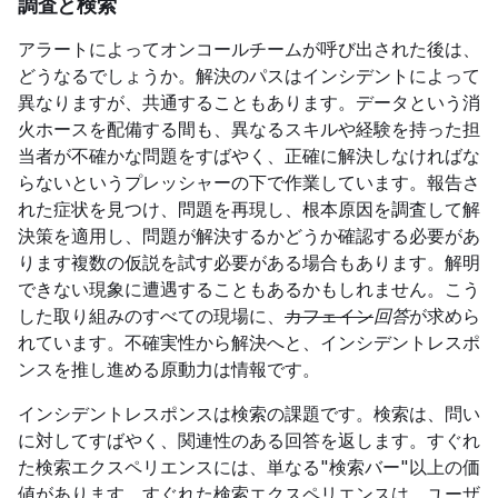
調査と検索
アラートによってオンコールチームが呼び出された後は、
どうなるでしょうか。解決のパスはインシデントによって
異なりますが、共通することもあります。データという消
火ホースを配備する間も、異なるスキルや経験を持った担
当者が不確かな問題をすばやく、正確に解決しなければな
らないというプレッシャーの下で作業しています。報告さ
れた症状を見つけ、問題を再現し、根本原因を調査して解
決策を適用し、問題が解決するかどうか確認する必要があ
ります複数の仮説を試す必要がある場合もあります。解明
できない現象に遭遇することもあるかもしれません。こう
した取り組みのすべての現場に、
カフェイン
回答
が求めら
れています。不確実性から解決へと、インシデントレスポ
ンスを推し進める原動力は情報です。
インシデントレスポンスは検索の課題です。検索は、問い
に対してすばやく、関連性のある回答を返します。すぐれ
た検索エクスペリエンスには、単なる"検索バー"以上の価
値があります。すぐれた検索エクスペリエンスは、ユーザ