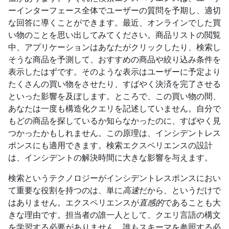
ーインターフェース全体でユーザーの質問を予期し、適切
な回答に導くことができます。最近、オンラインでした買
い物のことを思い出してみてください。商品リストの閲覧
中、アプリケーションはあなたがクリックしたり、検索し
そうな商品を予測して、おすすめの商品や絞り込み条件を
表示したはずです。そのような表示はユーザーに予定より
たくさんの買い物をさせたり、すばやく決済を完了させる
といった影響を及ぼします。ところで、この買い物の間、
あなたは一度も構造化クエリを記述していません。自分で
もどの商品を探しているか知らなかったのに、すばやく見
つかったかもしれません。この原理は、インシデントレス
ポンスにも適用できます。検索エクスペリエンスの設計
は、インシデントの解決時間に大きな影響を与えます。
検索というテクノロジーがインシデントレスポンスにおい
て重要な役割を持つのは、単に
高速
だから、というだけで
はありません。エクスペリエンスが
直感的
であることも大
きな理由です。担当者の誰一人として、クエリ言語の構文
を学習する必要がありません。誰もスキーマを参照する必