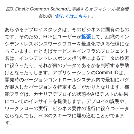
図3. Elastic Common Schemaに準拠するオフィシャル統合機
能の例（
詳しくはこちら
）。
あらゆるデプロイスタックは、そのビジネスに固有のもの
です。そのため、ECSはユーザーが
拡張
して、組織のイン
シデントレスポンスワークフローを最適化できる仕様にな
っています。たとえばサービスやインフラのプロジェクト
名は、インシデントレスポンス担当者によるデータの検索
に役立ったり、それが何のデータであるかを判断する手助
けとなったりします。アプリケーションのCommit IDは、
開発時のバージョンコントロールシステム内で最初にバグ
が混入したバージョンを特定する手がかりとなります。機
能フラグは、カナリアデプロイの状態やA/Bテストの結果
についてのインサイトを提供します。デプロイの説明や、
ワークフローの実行、ビジネス要件の遂行に役立つデータ
ならなんでも、ECSのスキーマに埋め込むことができま
す。