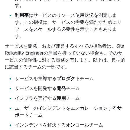
す。
利用率
はサービスのリソース使用状況を測定しま
す。この指標は、サービスの需要を満たすためにリ
ソースをスケールする必要性を示すこともありま
す。
サービスを開発、および運営するすべての担当者は、Site
Reliability Engineerの肩書を持っていない場合も、そのサ
ービスの信頼性に対する責務を有します。以下は、典型的
に該当するチームの一部です。
サービスを主導する
プロダクト
チーム
サービスを開発する
開発
チーム
インフラを実行する
運用
チーム
ユーザーのインシデントをエスカレーションする
サ
ポート
チーム
インシデントを解決する
オンコール
チーム