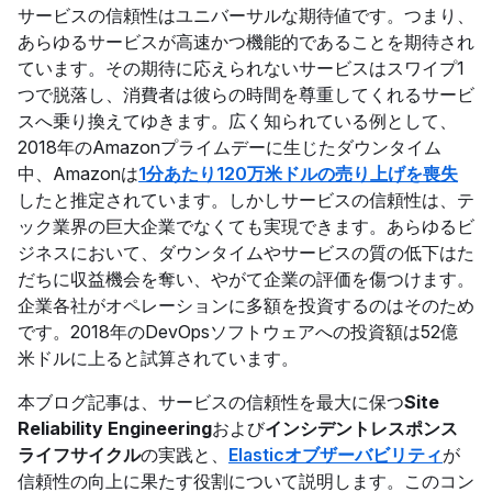
サービスの信頼性はユニバーサルな期待値です。つまり、
あらゆるサービスが高速かつ機能的であることを期待され
ています。その期待に応えられないサービスはスワイプ1
つで脱落し、消費者は彼らの時間を尊重してくれるサービ
スへ乗り換えてゆきます。広く知られている例として、
2018年のAmazonプライムデーに生じたダウンタイム
中、Amazonは
1分あたり120万米ドルの売り上げを喪失
したと推定されています。しかしサービスの信頼性は、テ
ック業界の巨大企業でなくても実現できます。あらゆるビ
ジネスにおいて、ダウンタイムやサービスの質の低下はた
だちに収益機会を奪い、やがて企業の評価を傷つけます。
企業各社がオペレーションに多額を投資するのはそのため
です。2018年のDevOpsソフトウェアへの投資額は52億
米ドルに上ると試算されています。
本ブログ記事は、サービスの信頼性を最大に保つ
Site
Reliability Engineering
および
インシデントレスポンス
ライフサイクル
の実践と、
Elasticオブザーバビリティ
が
信頼性の向上に果たす役割について説明します。このコン