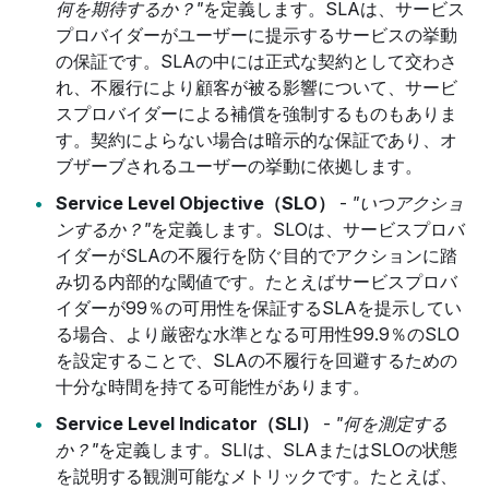
何を期待するか？"
を定義します。SLAは、サービス
プロバイダーがユーザーに提示するサービスの挙動
の保証です。SLAの中には正式な契約として交わさ
れ、不履行により顧客が被る影響について、サービ
スプロバイダーによる補償を強制するものもありま
す。契約によらない場合は暗示的な保証であり、オ
ブザーブされるユーザーの挙動に依拠します。
Service Level Objective（SLO）
-
"いつアクショ
ンするか？"
を定義します。SLOは、サービスプロバ
イダーがSLAの不履行を防ぐ目的でアクションに踏
み切る内部的な閾値です。たとえばサービスプロバ
イダーが99％の可用性を保証するSLAを提示してい
る場合、より厳密な水準となる可用性99.9％のSLO
を設定することで、SLAの不履行を回避するための
十分な時間を持てる可能性があります。
Service Level Indicator（SLI）
-
"何を測定する
か？"
を定義します。SLIは、SLAまたはSLOの状態
を説明する観測可能なメトリックです。たとえば、