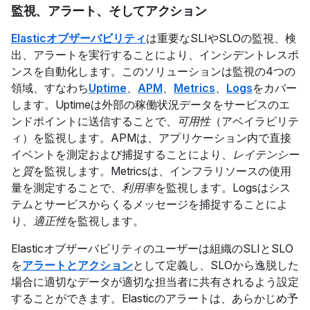
監視、アラート、そしてアクション
Elasticオブザーバビリティ
は重要なSLIやSLOの監視、検
出、アラートを実行することにより、インシデントレスポ
ンスを自動化します。このソリューションは監視の4つの
領域、すなわち
Uptime
、
APM
、
Metrics
、
Logs
をカバー
します。Uptimeは外部の稼働状況データをサービスのエ
ンドポイントに送信することで、
可用性
（アベイラビリテ
ィ）を監視します。APMは、アプリケーション内で直接
イベントを測定および捕捉することにより、
レイテンシー
と
質
を監視します。Metricsは、インフラリソースの使用
量を測定することで、
利用率
を監視します。Logsはシス
テムとサービスからくるメッセージを捕捉することによ
り、
適正性
を監視します。
Elasticオブザーバビリティのユーザーは組織のSLIとSLO
を
アラートとアクション
として定義し、SLOから逸脱した
場合に適切なデータが適切な担当者に共有されるよう設定
することができます。Elasticのアラートは、あらかじめ予