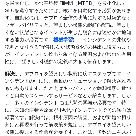
を最大化し、かつ平均復旧時間（MTTD）を最小化して、
SLOを遵守するためには、検出を自動化する必要がありま
す。自動化には、デプロイ全体の状態に対する継続的なオ
ブザーバビリティと、望ましい状態の継続的監視、望まし
くない状態となるイベントが生じた場合には速やかに通知
する能力が必要です。
機械学習
は、インシデントの兆候や
説明となりうる"予期しない状態変化"の検出に役立ちます
が、インシデントの検出対象となる範囲および検出の有用
性は、"望ましい状態"の定義に大きく依存します。
解決
は、デプロイを望ましい状態に戻すステップです。イ
ンシデントの中には、自動のソリューションで解決される
ものもあります。たとえばキャパシティが飽和状態に近づ
くと自動でスケールするサービスなどが該当します。しか
し、多くのインシデントには人間の関与が必要です。特
に、未知の症状や原因が不明なインシデントでその傾向は
顕著です。解決には、根本原因の調査、および問題の切り
分けと再現を行って解決策を規定し、デプロイを望ましい
状態に復元する作業が必要です。これは、多数のエキスパ