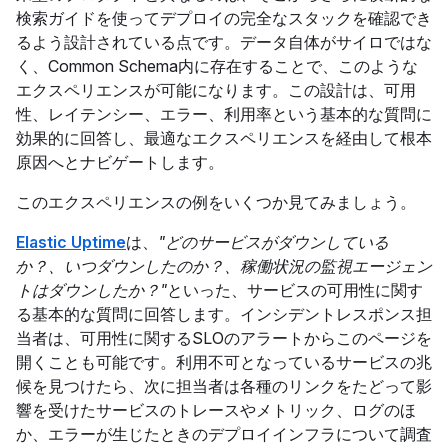
検索ガイドを使ってデプロイの完全なスタックを確認でき
るよう設計されている点です。データ自体がサイロではな
く、Common Schema内に存在することで、このような
エクスペリエンスが可能になります。この設計は、可用
性、レイテンシー、エラー、利用率という基本的な質問に
効果的に回答し、最適なエクスペリエンスを経由して根本
原因へとナビゲートします。
このエクスペリエンスの例をいくつか見てみましょう。
Elastic Uptime
は、
"どのサービスがダウンしている
か？、いつダウンしたのか？、稼働状況の監視エージェン
トはダウンしたか？"
といった、サービスの可用性に関す
る基本的な質問に回答します。インシデントレスポンス担
当者は、可用性に関するSLOのアラートからこのページを
開くことも可能です。利用不可となっているサービスの兆
候を見つけたら、次に担当者は各種のリンクをたどって影
響を受けたサービスのトレースやメトリック、ログのほ
か、エラーが生じたときのデプロイインフラについて調査