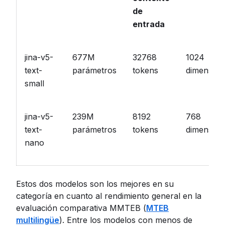
de
entrada
jina-v5-
677M
32768
1024
text-
parámetros
tokens
dimension
small
jina-v5-
239M
8192
768
text-
parámetros
tokens
dimension
nano
Estos dos modelos son los mejores en su
categoría en cuanto al rendimiento general en la
evaluación comparativa MMTEB (
MTEB
multilingüe
). Entre los modelos con menos de