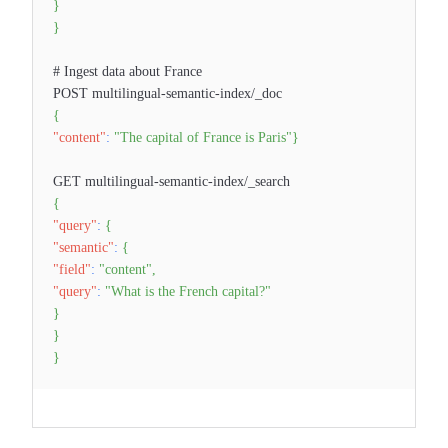
}
}
# Ingest data about France
POST multilingual-semantic-index/_doc
{
"content"
:
"The capital of France is Paris"
}
GET multilingual-semantic-index/_search
{
"query"
:
{
"semantic"
:
{
"field"
:
"content"
,
"query"
:
"What is the French capital?"
}
}
}