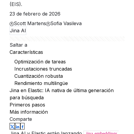
(EIS).
23 de febrero de 2026
Scott Martens
Sofia Vasileva
Jina AI
Saltar a
Características
Optimización de tareas
Incrustaciones truncadas
Cuantización robusta
Rendimiento multilingüe
Jina en Elastic: IA nativa de última generación
para búsqueda
Primeros pasos
Más información
Comparte
Jina AI y Elastic están lanzando
jina-embeddings-