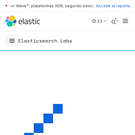
ster Wave™: plataformas XDR, segundo trimestre de 2026
Accede al reporte
•
The Forrest
Skip to main content
ES
Elasticsearch Labs