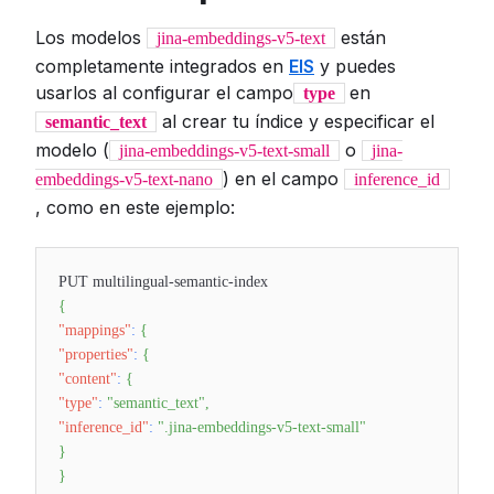
Los modelos
están
jina-embeddings-v5-text
completamente integrados en
EIS
y puedes
usarlos al configurar el campo
en
type
al crear tu índice y especificar el
semantic_text
modelo (
o
jina-embeddings-v5-text-small
jina-
) en el campo
embeddings-v5-text-nano
inference_id
, como en este ejemplo:
PUT multilingual-semantic-index
{
"mappings"
:
{
"properties"
:
{
"content"
:
{
"type"
:
"semantic_text"
,
"inference_id"
:
".jina-embeddings-v5-text-small"
}
}