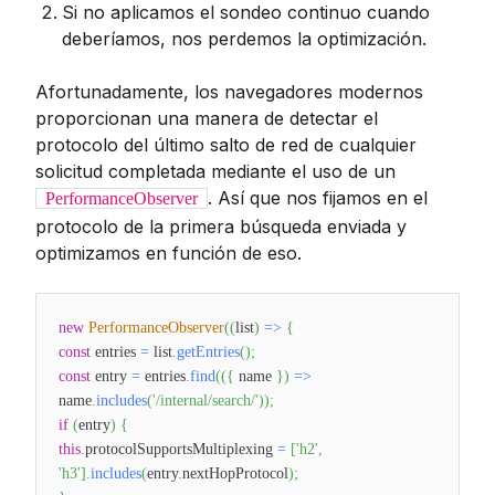
Si no aplicamos el sondeo continuo cuando
deberíamos, nos perdemos la optimización.
Afortunadamente, los navegadores modernos
proporcionan una manera de detectar el
protocolo del último salto de red de cualquier
solicitud completada mediante el uso de un
. Así que nos fijamos en el
PerformanceObserver
protocolo de la primera búsqueda enviada y
optimizamos en función de eso.
new
PerformanceObserver
(
(
list
)
=>
{
const
entries
=
list
.
getEntries
(
)
;
const
entry
=
entries
.
find
(
(
{
name
}
)
=>
name
.
includes
(
'/internal/search/'
)
)
;
if
(
entry
)
{
this
.
protocolSupportsMultiplexing
=
[
'h2'
,
'h3'
]
.
includes
(
entry
.
nextHopProtocol
)
;