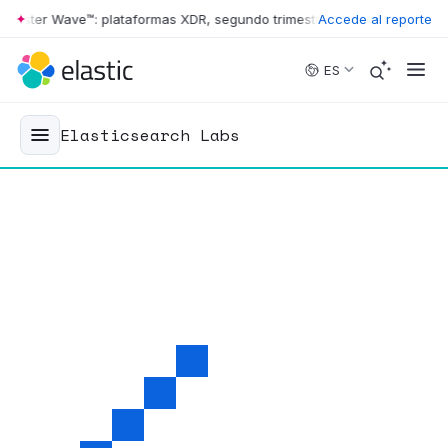
ter Wave™: plataformas XDR, segundo trimestre de 2026
Accede al reporte
•
The Forrest
Skip to main content
ES
Elasticsearch Labs