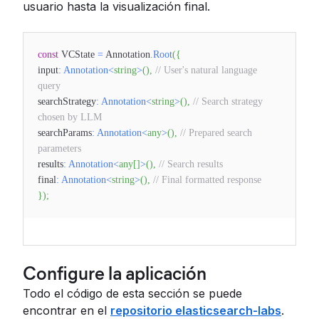
usuario hasta la visualización final.
const
VCState
=
Annotation
.
Root
(
{
input
:
Annotation
<
string
>
(
)
,
// User's natural language
query
searchStrategy
:
Annotation
<
string
>
(
)
,
// Search strategy
chosen by LLM
searchParams
:
Annotation
<
any
>
(
)
,
// Prepared search
parameters
results
:
Annotation
<
any
[
]
>
(
)
,
// Search results
final
:
Annotation
<
string
>
(
)
,
// Final formatted response
}
)
;
Configure la aplicación
Todo el código de esta sección se puede
encontrar en el
repositorio elasticsearch-labs
.