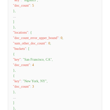
"key"
:
"logistics"
,
"doc_count"
:
5
}
,
...
]
}
,
"locations"
:
{
"doc_count_error_upper_bound"
:
0
,
"sum_other_doc_count"
:
0
,
"buckets"
:
[
{
"key"
:
"San Francisco, CA"
,
"doc_count"
:
4
}
,
{
"key"
:
"New York, NY"
,
"doc_count"
:
3
}
,
...
]
}
,