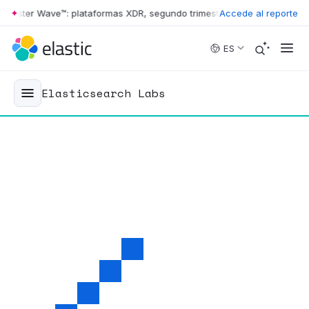
ester Wave™: plataformas XDR, segundo trimestre de 2026
Accede al reporte
•
The Forres
Skip to main content
ES
Elasticsearch Labs