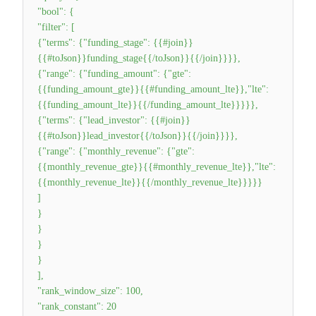
"bool": {
"filter": [
{"terms": {"funding_stage": {{#join}}
{{#toJson}}funding_stage{{/toJson}}{{/join}}}},
{"range": {"funding_amount": {"gte":
{{funding_amount_gte}}{{#funding_amount_lte}},"lte":
{{funding_amount_lte}}{{/funding_amount_lte}}}}},
{"terms": {"lead_investor": {{#join}}
{{#toJson}}lead_investor{{/toJson}}{{/join}}}},
{"range": {"monthly_revenue": {"gte":
{{monthly_revenue_gte}}{{#monthly_revenue_lte}},"lte":
{{monthly_revenue_lte}}{{/monthly_revenue_lte}}}}}
]
}
}
}
}
],
"rank_window_size": 100,
"rank_constant": 20