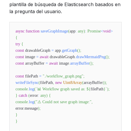
plantilla de búsqueda de Elasticsearch basados en
la pregunta del usuario.
async
function
saveGraphImage
(
app
:
any
)
:
Promise
<
void
>
{
try
{
const
drawableGraph
=
app
.
getGraph
(
)
;
const
image
=
await
drawableGraph
.
drawMermaidPng
(
)
;
const
arrayBuffer
=
await
image
.
arrayBuffer
(
)
;
const
filePath
=
"./workflow_graph.png"
;
writeFileSync
(
filePath
,
new
Uint8Array
(
arrayBuffer
)
)
;
console
.
log
(
`
📊 Workflow graph saved as:
${
filePath
}
`
)
;
}
catch
(
error
:
any
)
{
console
.
log
(
"⚠️ Could not save graph image:"
,
error
.
message
)
;
}
}