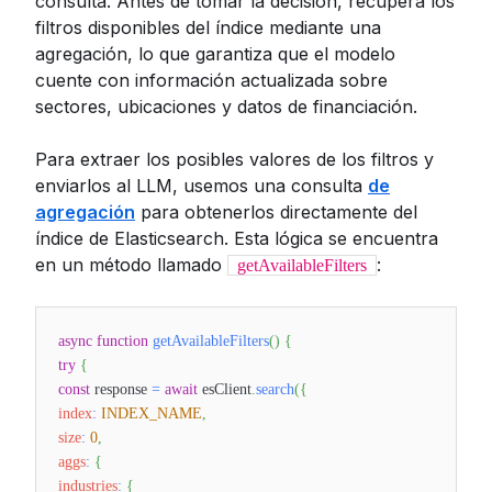
consulta. Antes de tomar la decisión, recupera los
filtros disponibles del índice mediante una
agregación, lo que garantiza que el modelo
cuente con información actualizada sobre
sectores, ubicaciones y datos de financiación.
Para extraer los posibles valores de los filtros y
enviarlos al LLM, usemos una consulta
de
agregación
para obtenerlos directamente del
índice de Elasticsearch. Esta lógica se encuentra
en un método llamado
:
getAvailableFilters
async
function
getAvailableFilters
(
)
{
try
{
const
response
=
await
esClient
.
search
(
{
index
:
INDEX_NAME
,
size
:
0
,
aggs
:
{
industries
:
{