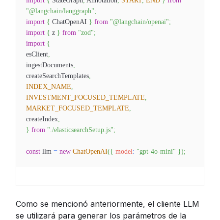
import
{
StateGraph
,
Annotation
,
START
,
END
}
from
"@langchain/langgraph"
;
import
{
ChatOpenAI
}
from
"@langchain/openai"
;
import
{
z
}
from
"zod"
;
import
{
esClient
,
ingestDocuments
,
createSearchTemplates
,
INDEX_NAME
,
INVESTMENT_FOCUSED_TEMPLATE
,
MARKET_FOCUSED_TEMPLATE
,
createIndex
,
}
from
"./elasticsearchSetup.js"
;
const
llm
=
new
ChatOpenAI
(
{
model
:
"gpt-4o-mini"
}
)
;
Como se mencionó anteriormente, el cliente LLM
se utilizará para generar los parámetros de la