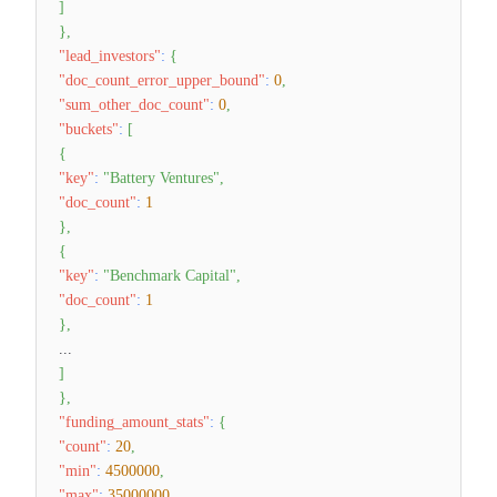
]
}
,
"lead_investors"
:
{
"doc_count_error_upper_bound"
:
0
,
"sum_other_doc_count"
:
0
,
"buckets"
:
[
{
"key"
:
"Battery Ventures"
,
"doc_count"
:
1
}
,
{
"key"
:
"Benchmark Capital"
,
"doc_count"
:
1
}
,
...
]
}
,
"funding_amount_stats"
:
{
"count"
:
20
,
"min"
:
4500000
,
"max"
:
35000000
,