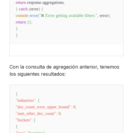
return
response
.
aggregations
;
}
catch
(
error
)
{
console
.
error
(
"❌ Error getting available filters:"
,
error
)
;
return
{
}
;
}
}
Con la consulta de agregación anterior, tenemos
los siguientes resultados:
{
"industries"
:
{
"doc_count_error_upper_bound"
:
0
,
"sum_other_doc_count"
:
0
,
"buckets"
:
[
{