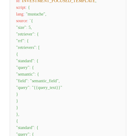
id
:
INVESTMENT_FOCUSED_TEMPLATE
,
script
:
{
lang
:
"mustache"
,
source
:
`
{
"size": 5,
"retriever": {
"rrf": {
"retrievers": [
{
"standard": {
"query": {
"semantic": {
"field": "semantic_field",
"query": "{{query_text}}"
}
}
}
},
{
"standard": {
"query": {