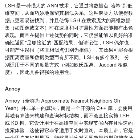
LSH 是一种强大的 ANN 技术，它通过将数据点“哈希”到低
维空间，从而巧妙地保留其相似关系。这种聚类方法使得数
据点更容易被找到，并且使得 LSH 在搜索庞大的高维数据
集（如图像或文本）时在速度和可扩展性方面都能拥有出色
表现。而且在提供上述优势的同时，它仍然能够以良好的准
确性返回“足够接近的”匹配结果。但请记住，LSH 偶尔也
可能产生误报（将非相似点识别为相似），其效果可能会根
据距离度量和数据类型而有所不同。LSH 有多个系列，分
别适用于不同的度量方式（例如欧氏距离、Jaccard 相似
度），因此具备很强的通用性。
Annoy
Annoy（全称为 Approximate Nearest Neighbors Oh
Yeah）并非单一的算法，而是一个开源的 C++ 库，会使用
其独有算法来构建和查询树状结构，而不会直接实施 LSH
或 KD 树。它设计用于在高维空间中实现节省内存且快速的
搜索体验，这使得它非常适用于实时查询。本质上讲，它是
一个用户友好型界面，能够灵活应对不同数据类型和搜索场