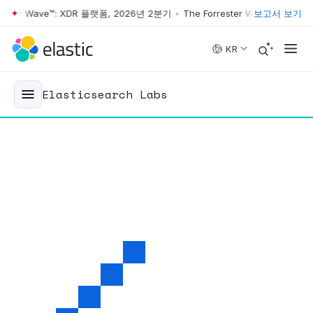
ter Wave™: XDR 플랫폼, 2026년 2분기
•
The Forrester Wave™: XDR 플랫폼
보고서 보기
Skip to main content
KR
Elasticsearch Labs