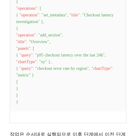
{
"operations"
:
[
{
"operation"
:
"set_metadata"
,
"title"
:
"Checkout latency
investigation"
}
,
{
"operation"
:
"add_section"
,
"title"
:
"Overview"
,
"panels"
:
[
{
"query"
:
"p95 checkout latency over the last 24h"
,
"chartType"
:
"xy"
}
,
{
"query"
:
"checkout error rate by region"
,
"chartType"
:
"metric"
}
]
}
]
}
작업은 순서대로 실행되므로 이후 단계에서 이전 단계