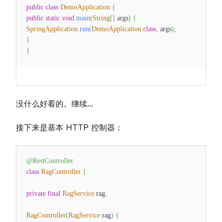
public
class
DemoApplication
{
public
static
void
main
(
String
[
]
args
)
{
SpringApplication
.
run
(
DemoApplication
.
class
,
args
)
;
}
}
没什么好看的。继续...
接下来是基本 HTTP 控制器：
@RestController
class
RagController
{
private
final
RagService
rag
;
RagController
(
RagService
rag
)
{