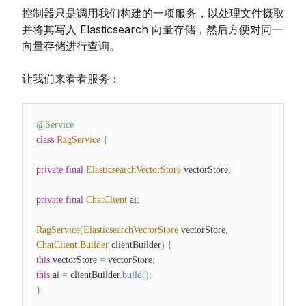
控制器只是调用我们构建的一项服务，以处理文件摄取
并将其写入 Elasticsearch 向量存储，然后方便对同一
向量存储进行查询。
让我们来看看服务：
@Service
class
RagService
{
private
final
ElasticsearchVectorStore
vectorStore
;
private
final
ChatClient
ai
;
RagService
(
ElasticsearchVectorStore
vectorStore
,
ChatClient
.
Builder
clientBuilder
)
{
this
.
vectorStore
=
vectorStore
;
this
.
ai
=
clientBuilder
.
build
(
)
;
}