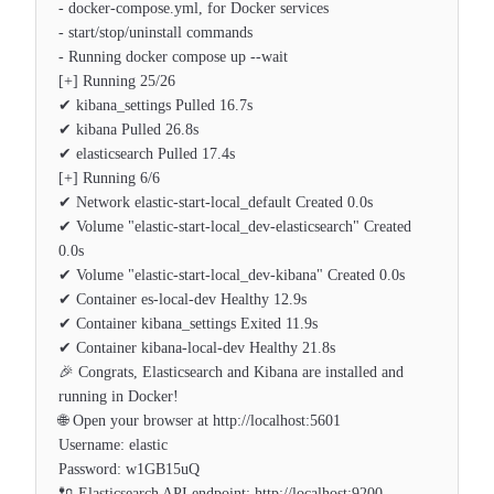
- docker-compose.yml, for Docker services
- start/stop/uninstall commands
- Running docker compose up --wait
[+] Running 25/26
✔ kibana_settings Pulled 16.7s
✔ kibana Pulled 26.8s
✔ elasticsearch Pulled 17.4s
[+] Running 6/6
✔ Network elastic-start-local_default Created 0.0s
✔ Volume "elastic-start-local_dev-elasticsearch" Created
0.0s
✔ Volume "elastic-start-local_dev-kibana" Created 0.0s
✔ Container es-local-dev Healthy 12.9s
✔ Container kibana_settings Exited 11.9s
✔ Container kibana-local-dev Healthy 21.8s
🎉 Congrats, Elasticsearch and Kibana are installed and
running in Docker!
🌐 Open your browser at http://localhost:5601
Username: elastic
Password: w1GB15uQ
🔌 Elasticsearch API endpoint: http://localhost:9200