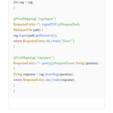
this
.
rag
=
rag
;
}
@PostMapping
(
"/rag/ingest"
)
ResponseEntity
<
?
>
ingestPDF
(
@RequestBody
MultipartFile
path
)
{
rag
.
ingest
(
path
.
getResource
(
)
)
;
return
ResponseEntity
.
ok
(
)
.
body
(
"Done!"
)
;
}
@GetMapping
(
"/rag/query"
)
ResponseEntity
<
?
>
query
(
@RequestParam
String
question
)
{
String
response
=
rag
.
directRag
(
question
)
;
return
ResponseEntity
.
ok
(
)
.
body
(
response
)
;
}
}