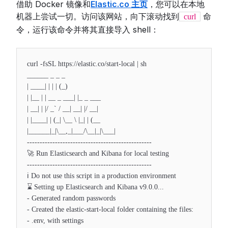
借助 Docker 镜像和
Elastic.co 主页
，您可以在本地
机器上尝试一切。访问该网站，向下滚动找到
命
curl
令，运行该命令并将其直接导入 shell：
curl -fsSL https://elastic.co/start-local | sh
______ _ _ _
| ____| | | | (_)
| |__ | | __ _ ___| |_ _ ___
| __| | |/ _` / __| __| |/ __|
| |____| | (_| \__ \ |_| | (__
|______|_|\__,_|___/\__|_|\___|
-------------------------------------------------
🚀 Run Elasticsearch and Kibana for local testing
-------------------------------------------------
ℹ️ Do not use this script in a production environment
⌛️ Setting up Elasticsearch and Kibana v9.0.0...
- Generated random passwords
- Created the elastic-start-local folder containing the files:
- .env, with settings