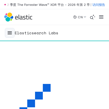
2 季度 The Forrester Wave™ XDR 平台
•
2026 年第 2 季度 The Forreste
访问报告
Skip to main content
CN
Elasticsearch Labs