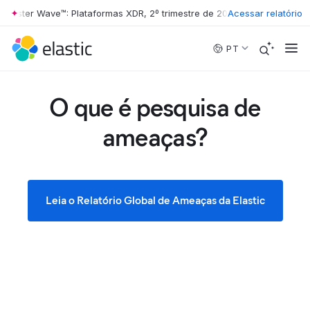
ester Wave™: Plataformas XDR, 2º trimestre de 2026
•
Acessar relatório
The Forrester Wa
Skip to main content
PT
O que é pesquisa de
ameaças?
Leia o Relatório Global de Ameaças da Elastic