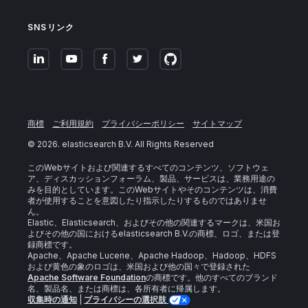
SNSリンク
商標
ご利用規約
プライバシーポリシー
サイトマップ
©
2026
. elasticsearch B.V. All Rights Reserved
このWebサイトおよび関連するすべてのコンテンツ、ソフトウェ
ア、ディスカッションフォーラム、製品、サービスは、業務用途の
みを目的としています。このWebサイトやそのコンテンツは、消費
者が使用することを意図したり指示したりするものではありませ
ん。
Elastic、Elasticsearch、およびその他の関連するマークは、米国お
よびその他の国におけるelasticsearch B.V.の商標、ロゴ、または登
録商標です。
Apache、Apache Lucene、Apache Hadoop、Hadoop、HDFS
および黄色の象のロゴは、米国および他の国々で登録された
Apache Software Foundation
の商標です。他のすべてのブランド
名、製品名、または商標は、各所有者に帰属します。
収集時の通知
|
プライバシーの選択肢