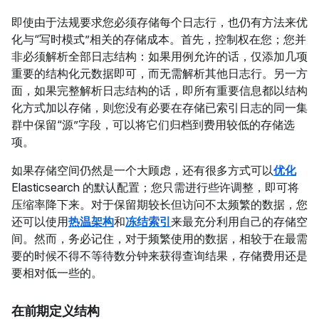
即使由于法规要求您必须存储每个日志行，也仍有方法来优
化与“写时模式”相关的存储成本。首先，控制权在您；您并
非必须解析全部日志结构：如果用例允许的话，仅添加几项
重要的结构化元数据即可，而无需解析其他日志行。另一方
面，如果完整解析日志结构的话，即所有重要信息都以结构
化方式加以存储，则您没有必要在存储已索引日志的同一集
群中保留“源”字段，可以将它们归档到费用较低的存储选
项。
如果存储空间仍然是一个大顾虑，还有很多方式可以
优化
Elasticsearch 的默认配置；您只需进行些许调整，即可将
压缩率降下来。对于保留期较长但访问不太频繁的数据，您
还可以使用
热温架构
和
冻结索引
来最充分利用自己的存储空
间。然而，务必记住，对于频繁使用的数据，相较于在最需
要的时候不得不等待数分钟来获得查询结果，存储费用还是
要相对低一些的。
在前期定义结构