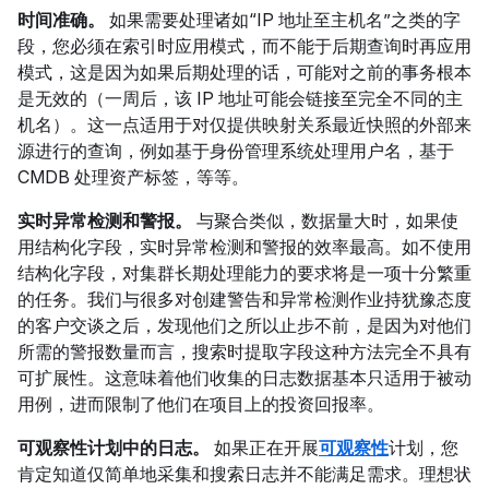
时间准确。
如果需要处理诸如“IP 地址至主机名”之类的字
段，您必须在索引时应用模式，而不能于后期查询时再应用
模式，这是因为如果后期处理的话，可能对之前的事务根本
是无效的（一周后，该 IP 地址可能会链接至完全不同的主
机名）。这一点适用于对仅提供映射关系最近快照的外部来
源进行的查询，例如基于身份管理系统处理用户名，基于
CMDB 处理资产标签，等等。
实时异常检测和警报。
与聚合类似，数据量大时，如果使
用结构化字段，实时异常检测和警报的效率最高。如不使用
结构化字段，对集群长期处理能力的要求将是一项十分繁重
的任务。我们与很多对创建警告和异常检测作业持犹豫态度
的客户交谈之后，发现他们之所以止步不前，是因为对他们
所需的警报数量而言，搜索时提取字段这种方法完全不具有
可扩展性。这意味着他们收集的日志数据基本只适用于被动
用例，进而限制了他们在项目上的投资回报率。
可观察性计划中的日志。
如果正在开展
可观察性
计划，您
肯定知道仅简单地采集和搜索日志并不能满足需求。理想状