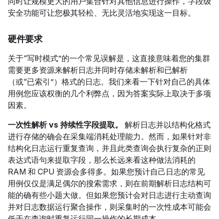
同时让规模更大的用户集合针对其他信息进行操作，字段级
安全功能可让您极其轻松、无比灵活地实现这一目标。
硬件要求
关于“写时模式”的一个常见误解是，这直接意味着您的集群
需要更多资源来解析日志并同时存储未解析和已解析
（或“已索引”）格式的日志。我们来看一下针对自己的具体
用例您应该权衡的几个利弊点，因为答案实际上取决于多项
因素。
一次性解析 vs 持续性字段提取。
解析日志并以结构化格式
进行存储的确会在采集端消耗处理能力。然而，如果针对非
结构化日志运行重复查询，并且此类查询会执行复杂的正则
表达式语句来提取字段，那么长远来看这种做法消耗的
RAM 和 CPU 资源会多得多。如果您预计自己日志的常见
用例仅仅是满足偶尔的搜索需求，则在前期解析日志结构可
能的确有些小题大做。但如果您预计会对日志进行主动查询
并对日志数据运行聚合操作，则采集时的一次性成本可能会
低于在查询时重复运行同一操作的长期成本。