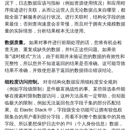
况下，日志数据应该与指标（例如资源使用情况）和应用程
序痕迹进行关联，从而让运营人员无论数据点来自哪里，都
能全面了解服务的运行状况。进行关联时，结构化字段的效
果最佳；否则查询速度会非常慢，而且对于拥有大规模数据
量的实际情形，分析结果根本无法使用。
数据质量。
如果对事件进行前期处理的话，您将有机会检
查无效、重复或缺失的数据，并纠正这些问题。如果依
靠“读时模式”方法，由于前期并未验证您的数据的有效性和
完整性，所以您并不知道返回的结果是否准确。这可能导致
结果不准确，并致使您基于返回的数据得出错误结论。
细粒度访问控制。
对非结构化数据应用细粒度安全规则
（例如字段级限制）是件极富挑战性的事。某些筛选条件能
够在搜索时限制数据访问，这种方法虽有一定帮助，但却面
临极大的限制，例如无法返回包含字段子集的部分匹配结
果。在 Elastic Stack 中，字段级安全功能可让拥有较低权
限集合的用户看到部分字段，而看不到整个数据集中的其他
字段。所以要想保护日志中的 PII（个人身份信息）数据，