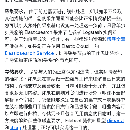
采集要求。
由于前期需要进行额外处理，所以如果不采取
其他措施的话，您的采集通量可能会比正常情况稍慢一些。
您可以引入额外的采集基础设施来处理这一负荷，只需单独
扩展您的 Elasticsearch 采集节点或者 Logstash 实例即
可。关于如何完成这一操作，有一些很好的资源和
博客文章
可供参考，如果您正在使用 Elastic Cloud 上的
Elasticsearch Service
，扩展采集节点的工作无比轻松，
只需添加更多“能够采集”的节点即可。
存储要求。
尽管与人们的正常认知相违背，但实际情况却
的确如此：如果您在前期做一些额外工作来理解自己日志的
结构，存储要求反而会较低。日志可能会十分冗长，并且包
含很多无用内容。如果在前期对它们进行研究（即使不全部
解析每个字段），您便能够决定在自己的集中式日志集群中
在线存储哪些用于搜索的日志行和已提取字段，哪些内容可
以立即进行归档。存储冗长且包含无用信息的日志时，这一
方法能够降低整体磁盘要求。Filebeat 提供轻量型
dissect
和
drop
处理器，正好可以实现这一目的。