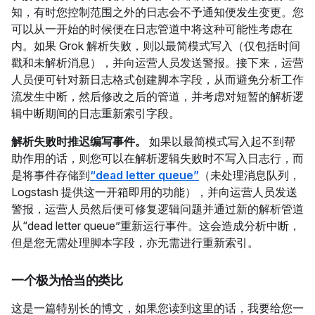
知，有时您控制范围之外的日志会不予通知便发生变更。您
可以从一开始的时候便在日志管道中将这种可能性考虑在
内。如果 Grok 解析失败，则以最简模式写入（仅包括时间
戳和未解析消息），并向运营人员发送警报。接下来，运营
人员便可针对新日志格式创建脚本字段，从而避免分析工作
流发生中断，然后修改之后的管道，并考虑对短暂的解析逻
辑中断期间的日志重新索引字段。
解析失败时推迟编写事件。
如果以最简模式写入起不到帮
助作用的话，则您可以在解析逻辑失败时不写入日志行，而
是将事件存储到
“dead letter queue”
（未处理消息队列，
Logstash 提供这一开箱即用的功能），并向运营人员发送
警报，运营人员然后便可修复逻辑问题并通过新的解析管道
从“dead letter queue”重新运行事件。这会造成分析中断，
但是您无需处理脚本字段，亦无需进行重新索引。
一个极为恰当的类比
这是一篇特别长的博文，如果您读到这里的话，我要给您一