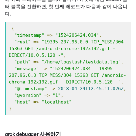
터 블록을 전환하면, 첫 번째 레코드가 다음과 같이 나옵니
다.
{
"timestamp"
=>
"1524206424.034"
,
"rest"
=>
"19395 207.96.0.0 TCP_MISS/304 
15363 GET /android-chrome-192x192.gif - 
DIRECT/10.0.5.120 -"
,
"path"
=>
"/home/logstash/testdata.log"
,
"message"
=>
"1524206424.034   19395 
207.96.0.0 TCP_MISS/304 15363 GET /android-
chrome-192x192.gif - DIRECT/10.0.5.120 -"
,
"@timestamp"
=>
2018
-
04
-
24T12
:
45
:
11.026Z
,
"@version"
=>
"1"
,
"host"
=>
"localhost"
}
grok debugger 사용하기