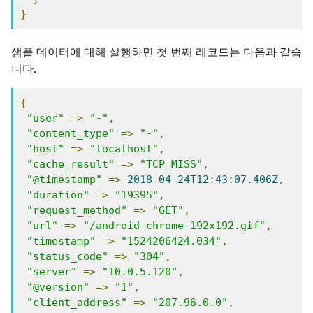
}
샘플 데이터에 대해 실행하면 첫 번째 레코드는 다음과 같습
니다.
{
"user"
=>
"-"
,
"content_type"
=>
"-"
,
"host"
=>
"localhost"
,
"cache_result"
=>
"TCP_MISS"
,
"@timestamp"
=>
2018
-
04
-
24T12
:
43
:
07.406Z
,
"duration"
=>
"19395"
,
"request_method"
=>
"GET"
,
"url"
=>
"/android-chrome-192x192.gif"
,
"timestamp"
=>
"1524206424.034"
,
"status_code"
=>
"304"
,
"server"
=>
"10.0.5.120"
,
"@version"
=>
"1"
,
"client_address"
=>
"207.96.0.0"
,