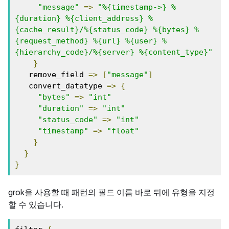
"message"
=>
"%{timestamp->} %
{duration} %{client_address} %
{cache_result}/%{status_code} %{bytes} %
{request_method} %{url} %{user} %
{hierarchy_code}/%{server} %{content_type}"
}
   remove_field 
=>
[
"message"
]
   convert_datatype 
=>
{
"bytes"
=>
"int"
"duration"
=>
"int"
"status_code"
=>
"int"
"timestamp"
=>
"float"
}
}
}
grok을 사용할 때 패턴의 필드 이름 바로 뒤에 유형을 지정
할 수 있습니다.