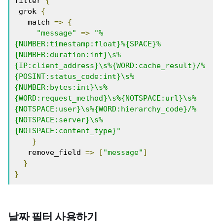
filter 
{
 grok 
{
   match 
=>
{
"message"
=>
"%
{NUMBER:timestamp:float}%{SPACE}%
{NUMBER:duration:int}\s%
{IP:client_address}\s%{WORD:cache_result}/%
{POSINT:status_code:int}\s%
{NUMBER:bytes:int}\s%
{WORD:request_method}\s%{NOTSPACE:url}\s%
{NOTSPACE:user}\s%{WORD:hierarchy_code}/%
{NOTSPACE:server}\s%
{NOTSPACE:content_type}"
}
   remove_field 
=>
[
"message"
]
}
}
날짜 필터 사용하기