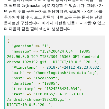
프 필드를 %{timestamp}로 지정할 수 있습니다. 그러나 가
변 공백 수를 구분 문자로 허용하려면, 필드에 -> 접미사를
추가해야 합니다. 로그 항목의 다른 모든 구분 문자는 단일
문자로만 구성됩니다. 따라서 패턴을 만들기 시작할 수 있으
며 다음과 같은 필터 섹션이 생성됩니다.
{
"@version"
=>
"1"
,
"message"
=>
"1524206424.034   19395 
207.96.0.0 TCP_MISS/304 15363 GET /android-
chrome-192x192.gif - DIRECT/10.0.5.120 -"
,
"@timestamp"
=>
2018
-
04
-
24T12
:
42
:
23.003Z
,
"path"
=>
"/home/logstash/testdata.log"
,
"host"
=>
"localhost"
,
"duration"
=>
"19395"
,
"timestamp"
=>
"1524206424.034"
,
"rest"
=>
"TCP_MISS/304 15363 GET 
/android-chrome-192x192.gif - 
DIRECT/10.0.5.120 -"
,