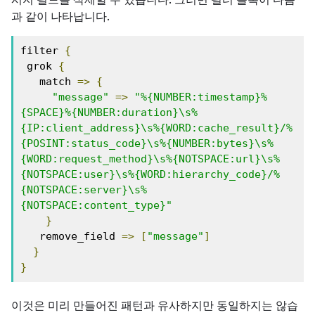
과 같이 나타납니다.
filter 
{
 grok 
{
   match 
=>
{
"message"
=>
"%{NUMBER:timestamp}%
{SPACE}%{NUMBER:duration}\s%
{IP:client_address}\s%{WORD:cache_result}/%
{POSINT:status_code}\s%{NUMBER:bytes}\s%
{WORD:request_method}\s%{NOTSPACE:url}\s%
{NOTSPACE:user}\s%{WORD:hierarchy_code}/%
{NOTSPACE:server}\s%
{NOTSPACE:content_type}"
}
   remove_field 
=>
[
"message"
]
}
}
이것은 미리 만들어진 패턴과 유사하지만 동일하지는 않습