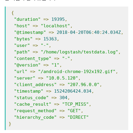
{
"duration"
=>
19395
,
"host"
=>
"localhost"
,
"@timestamp"
=>
2018
-
04
-
20T06
:
40
:
24.034Z
,
"bytes"
=>
15363
,
"user"
=>
"-"
,
"path"
=>
"/home/logstash/testdata.log"
,
"content_type"
=>
"-"
,
"@version"
=>
"1"
,
"url"
=>
"/android-chrome-192x192.gif"
,
"server"
=>
"10.0.5.120"
,
"client_address"
=>
"207.96.0.0"
,
"timestamp"
=>
1524206424.034
,
"status_code"
=>
304
,
"cache_result"
=>
"TCP_MISS"
,
"request_method"
=>
"GET"
,
"hierarchy_code"
=>
"DIRECT"
}