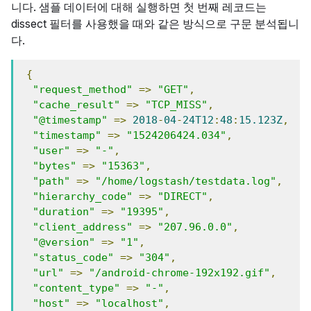
니다. 샘플 데이터에 대해 실행하면 첫 번째 레코드는
dissect 필터를 사용했을 때와 같은 방식으로 구문 분석됩니
다.
{
"request_method"
=>
"GET"
,
"cache_result"
=>
"TCP_MISS"
,
"@timestamp"
=>
2018
-
04
-
24T12
:
48
:
15.123Z
,
"timestamp"
=>
"1524206424.034"
,
"user"
=>
"-"
,
"bytes"
=>
"15363"
,
"path"
=>
"/home/logstash/testdata.log"
,
"hierarchy_code"
=>
"DIRECT"
,
"duration"
=>
"19395"
,
"client_address"
=>
"207.96.0.0"
,
"@version"
=>
"1"
,
"status_code"
=>
"304"
,
"url"
=>
"/android-chrome-192x192.gif"
,
"content_type"
=>
"-"
,
"host"
=>
"localhost"
,