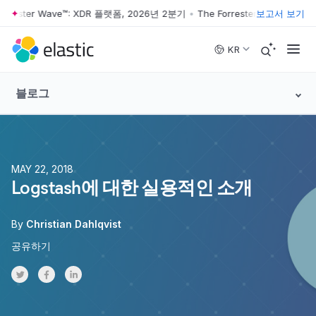
ester Wave™: XDR 플랫폼, 2026년 2분기
•
The Forrester Wave™: XDR 플
보고서 보기
Skip to main content
KR
블로그
MAY 22, 2018
Logstash에 대한 실용적인 소개
By
Christian Dahlqvist
공유하기
Share on Twitter
Share on Facebook
Share on LinkedInr