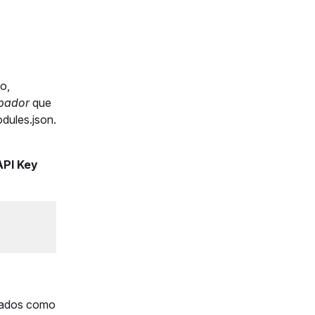
o,
pador
que
dules.json.
API Key
xados como