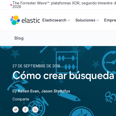
The Forrester Wave™: plataformas XDR, segundo trimestre 
2026
Skip to main content
Elasticsearch
Soluciones
Empres
Blog
27 DE SEPTIEMBRE DE 2018
Cómo crear búsqueda d
By
Kellen Evan
Jason Stoltzfus
Comparte
Share on Twitter
Share on Facebook
Share on LinkedInr