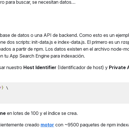
ero para buscar, se necesitan datos…
na base de datos o una API de backend. Como esto es un ejempl
e dos scripts: init-data.js e index-data.js. El primero es un
ras
ados a partir de npm. Los datos existen en el archivo node-mo
en tu App Search Engine para indexación.
sar nuestro
Host Identifier
(Identificador de host) y
Private 
r
}
 \
ine
en lotes de 100 y el índice se crea.
cientemente creado
motor
con ~9500 paquetes de npm inde