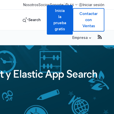
|
Nosotros
Socios
Soporte
Iniciar sesión
ES
Inicia
Contactar
la
Search
con
prueba
Ventas
gratis
Empresa
 y Elastic App Search