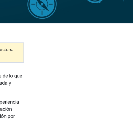
ectors.
e de lo que
rada y
periencia
icación
ción por