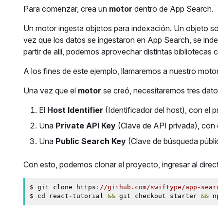
Para comenzar, crea un
motor
dentro de App Search.
Un motor ingesta objetos para indexación. Un objeto son 
vez que los datos se ingestaron en App Search, se inde
partir de allí, podemos aprovechar distintas bibliotecas
A los fines de este ejemplo, llamaremos a nuestro mot
Una vez que el
motor
se creó, necesitaremos tres dato
El
Host Identifier
(Identificador del host), con el p
Una
Private API Key
(Clave de API privada), con el
Una
Public Search Key
(Clave de búsqueda pública
Con esto, podemos clonar el proyecto, ingresar al direct
$ git clone https
:
//github.com/swiftype/app-sear
$ cd react
-
tutorial 
&&
 git checkout starter 
&&
 n