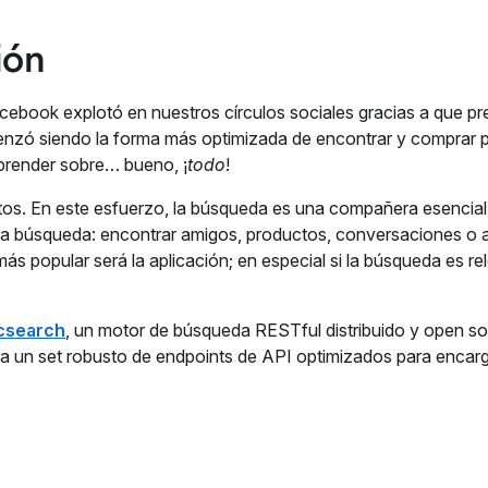
ión
Facebook explotó en nuestros círculos sociales gracias a que p
enzó siendo la forma más optimizada de encontrar y comprar 
aprender sobre… bueno, ¡
todo
!
tos. En este esfuerzo, la búsqueda es una compañera esencial.
 la búsqueda: encontrar amigos, productos, conversaciones o a
ás popular será la aplicación; en especial si la búsqueda es re
icsearch
, un motor de búsqueda RESTful distribuido y open s
 a un set robusto de endpoints de API optimizados para encar