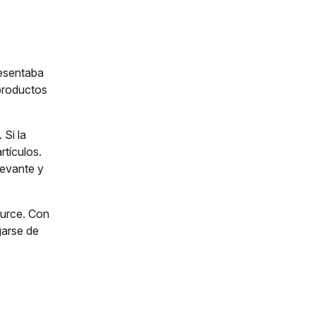
resentaba
productos
 Si la
rtículos.
levante y
ource. Con
garse de