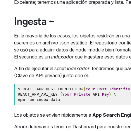
Excelente; tenemos una aplicación preparada y lista. P
Ingesta ~
En la mayoría de los casos, los objetos residirán en u
usaremos un archivo .json estático. El repositorio contien
se usó para adquirir datos de node-module bien formate
El segundo es un
indexador
que ingestará esos datos 
A fin de ejecutar el script
indexador
, tendremos que pa
(Clave de API privada) junto con él.
$ REACT_APP_HOST_IDENTIFIER
={
Your
Host
Identifie
REACT_APP_API_KEY
={
Your
Private
 API 
Key
}
 \
npm run index
-
data
Los objetos se envían rápidamente a
App Search Eng
Ahora deberíamos tener un Dashboard para nuestro re