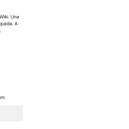
 Wiki. Una
squeda. A
.
pm: