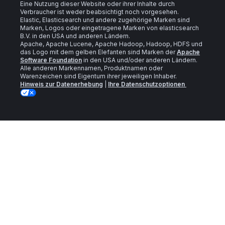
Eine Nutzung dieser Website oder ihrer Inhalte durch
Verbraucher ist weder beabsichtigt noch vorgesehen.
Elastic, Elasticsearch und andere zugehörige Marken sind
Marken, Logos oder eingetragene Marken von elasticsearch
B.V. in den USA und anderen Ländern.
Apache, Apache Lucene, Apache Hadoop, Hadoop, HDFS und
das Logo mit dem gelben Elefanten sind Marken der
Apache
Software Foundation
in den USA und/oder anderen Ländern.
Alle anderen Markennamen, Produktnamen oder
Warenzeichen sind Eigentum ihrer jeweiligen Inhaber.
Hinweis zur Datenerhebung
|
Ihre Datenschutzoptionen