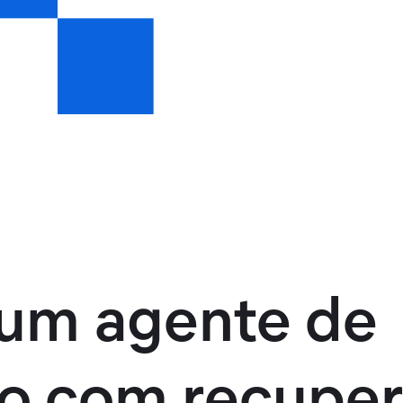
 um agente de
o com recupe