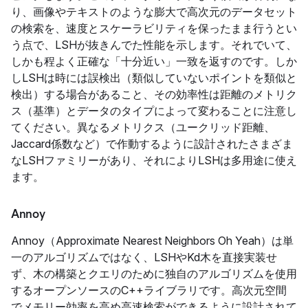
り、画像やテキストのような膨大で高次元のデータセット
の検索を、速度とスケーラビリティを保ったまま行うとい
う点で、LSHが抜きんでた性能を示します。それでいて、
しかも程よく正確な「十分近い」一致を返すのです。しか
しLSHは時には誤検出（類似していないポイントを類似と
検出）する場合があること、その効率性は距離のメトリク
ス（基準）とデータのタイプによって変わることに注意し
てください。異なるメトリクス（ユークリッド距離、
Jaccard係数など）で作動するように設計されたさまざま
なLSHファミリーがあり、それによりLSHは多用途に使え
ます。
Annoy
Annoy（Approximate Nearest Neighbors Oh Yeah）は単
一のアルゴリズムではなく、LSHやKd木を直接実装せ
ず、木の構築とクエリのために独自のアルゴリズムを使用
するオープンソースのC++ライブラリです。高次元空間
でメモリー効率を高め高速検索ができるように設計されて