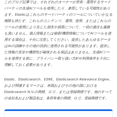
このブログ記事では、それぞれのオーナーが所有・運用するサード
パーティの生成AIツールを使用したり、参照している可能性があり
ます。Elasticはこれらのサードパーティのツールについていかなる
権限も持たず、これらのコンテンツ、運用、使用、またはこれらの
ツールの使用により生じた損失や損害について、一切の責任も義務
も負いません。個人情報または秘密/機密情報についてAIツールを使
用する場合は、十分に注意してください。提供したあらゆるデータ
はAIの訓練やその他の目的に使用される可能性があります。提供し
た情報の安全や機密性が確保される保証はありません。生成AIツー
ルを使用する前に、プライバシー取り扱い方針や利用条件を十分に
理解しておく必要があります。
Elastic、Elasticsearch、ESRE、Elasticsearch Relevance Engine、
および関連するマークは、米国およびその他の国における
Elasticsearch N.V.の商標、ロゴ、または登録商標です。他のすべて
の会社名および製品名は、各所有者の商標、ロゴ、登録商標です。