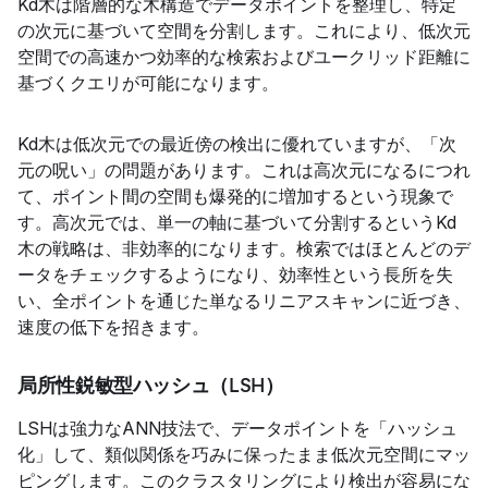
Kd木は階層的な木構造でデータポイントを整理し、特定
の次元に基づいて空間を分割します。これにより、低次元
空間での高速かつ効率的な検索およびユークリッド距離に
基づくクエリが可能になります。
Kd木は低次元での最近傍の検出に優れていますが、「次
元の呪い」の問題があります。これは高次元になるにつれ
て、ポイント間の空間も爆発的に増加するという現象で
す。高次元では、単一の軸に基づいて分割するというKd
木の戦略は、非効率的になります。検索ではほとんどのデ
ータをチェックするようになり、効率性という長所を失
い、全ポイントを通じた単なるリニアスキャンに近づき、
速度の低下を招きます。
局所性鋭敏型ハッシュ（LSH）
LSHは強力なANN技法で、データポイントを「ハッシュ
化」して、類似関係を巧みに保ったまま低次元空間にマッ
ピングします。このクラスタリングにより検出が容易にな