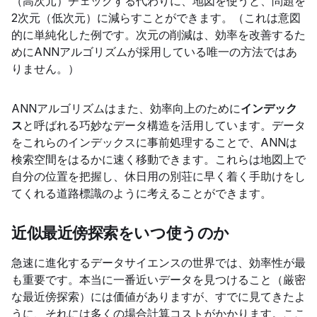
（高次元）チェックする代わりに、地図を使うと、問題を
2次元（低次元）に減らすことができます。（これは意図
的に単純化した例です。次元の削減は、効率を改善するた
めにANNアルゴリズムが採用している唯一の方法ではあ
りません。）
ANNアルゴリズムはまた、効率向上のために
インデック
ス
と呼ばれる巧妙なデータ構造を活用しています。データ
をこれらのインデックスに事前処理することで、ANNは
検索空間をはるかに速く移動できます。これらは地図上で
自分の位置を把握し、休日用の別荘に早く着く手助けをし
てくれる道路標識のように考えることができます。
近似最近傍探索をいつ使うのか
急速に進化するデータサイエンスの世界では、効率性が最
も重要です。本当に一番近いデータを見つけること（厳密
な最近傍探索）には価値がありますが、すでに見てきたよ
うに、それには多くの場合計算コストがかかります。ここ