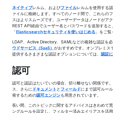
ネイティブ
レルム、および
ファイル
レルムを使用する認
ァイルに格納します。すべてのノード間で、これらのフ
スはよりスムーズです。ユーザーデータはノードがアク
REST API経由でユーザー名とパスワードを追加す
「
Elasticsearchセキュリティを使いはじめる
」をご覧
LDAP、Active Directory、SAMLなどの複
ウドサービス（SaaS）
がおすすめです。オンプレミス
提供するさまざまな認証オプションについては、
認証に
認可
認可と認証はたいていの場合、切り離せない関係です。Elas
ス、さらに
ドキュメント
と
フィールド
にまで認可ルール
発するための
認可エンジン
も用意されています。
長い間、このトピックに関するアドバイスはきわめて荒っ
ングルールを設定し、フィルター済みエイリアスを活用