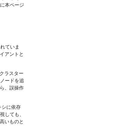
に本ページ
まれていま
ライアントと
もクラスター
ノードを追
から、誤操作
キシに依存
視しても、
の高いものと