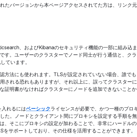
れたバージョンから本ページアクセスされてた方は、リンク元
icsearch、およびKibanaのセキュリティ機能の一部に組み込
とです。ユーザーのクラスターでノード同士が行う通信と、ク
化しています。
承認方法にも使われます。TLSが設定されていない場合、誰で
用される恐れもありますが、それ以上に、誤ってクラスターに
切な証明書がなければクラスターにノードを追加できないこと
LSを入れるには
ベーシック
ライセンスが必要で、かつ一種のプロ
した。ノードとクライアント間にプロキシを設定する手順を無
では、そこにプロキシの設定が加わることで、非常にハードル
が直接TLSをサポートしており、その仕様を活用することができます。