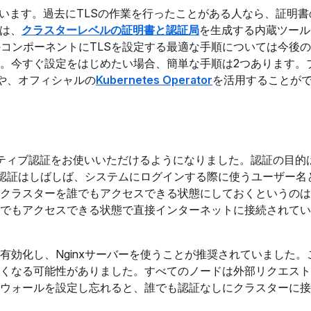
います。過去にTLSの作業を行ったことがある人なら、証明書
cは、
クラスターレベルの証明書と認証局
を生成する内蔵ツール
のすべてのコンポーネントにTLSを設定する最適な手順については今後
。今すぐ設定をはじめたい場合、簡単な手順は2つあります。
や、オフィシャルの
Kubernetes Operator
を活用することが
ティブ認証をお使いいただけるようになりました。認証の目的は、E
の認証はしばしば、システムにログインする際に使うユーザー名
クラスターを誰でもアクセスできる状態にしておくというのは
でもアクセスできる状態で直接インターネットに接続されてい
効化し、Nginxサーバーを使うことが推奨されていました。
くなる可能性がありました。すべてのノードは外部リクエスト
ウォールを設定し忘れると、誰でも認証なしにクラスターに接