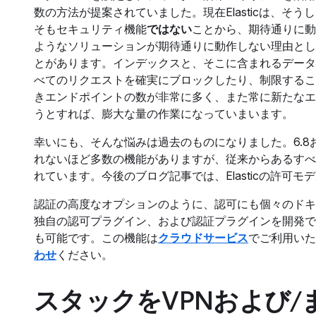
数の方法が提案されていました。現在Elasticは、
そもセキュリティ機能
ではない
ことから、期待通りに動
ようなソリューションが期待通りに動作しない理由として、E
とがあります。インデックスと、そこに含まれるデータ
べてのリクエストを確実にブロックしたり、制限するこ
きエンドポイントの数が非常に多く、また常に新たなエ
うとすれば、膨大な量の作業になっていまいます。
幸いにも、そんな悩みは過去のものになりました。6.8
れないほど多数の機能がありますが、従来からあるすべ
れています。今後のブログ記事では、Elasticの許
認証の高度なオプションのように、認可にも個々のドキ
独自の認可プラグイン、および認証プラグインを開発で
も可能です。この機能は
クラウドサービス
でご利用いた
わせ
ください。
スタックをVPNおよび