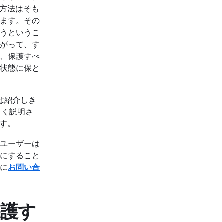
た方法はそも
ます。その
まうというこ
がって、す
が、保護すべ
状態に保と
は紹介しき
しく説明さ
です。
ユーザーは
にすること
に
お問い合
保護す