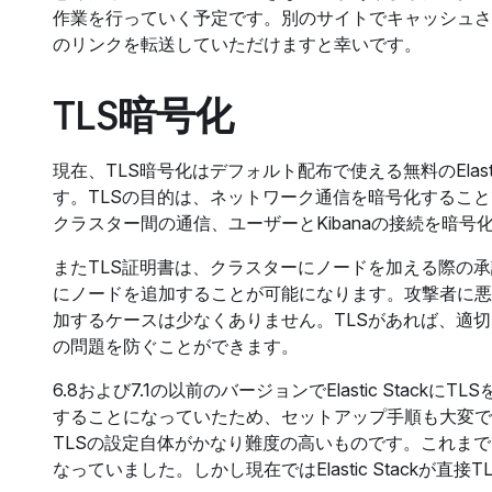
作業を行っていく予定です。別のサイトでキャッシュさ
のリンクを転送していただけますと幸いです。
TLS暗号化
現在、TLS暗号化はデフォルト配布で使える無料のElast
す。TLSの目的は、ネットワーク通信を暗号化するこ
クラスター間の通信、ユーザーとKibanaの接続を暗号
またTLS証明書は、クラスターにノードを加える際の
にノードを追加することが可能になります。攻撃者に悪
加するケースは少なくありません。TLSがあれば、適
の問題を防ぐことができます。
6.8および7.1の以前のバージョンでElastic StackにT
することになっていたため、セットアップ手順も大変で
TLSの設定自体がかなり難度の高いものです。これま
なっていました。しかし現在ではElastic Stack