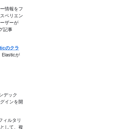
ー情報をフ
スペリエン
ーザーが
グ記事
sticのクラ
lasticが
インデック
グインを開
フィルタリ
として、複