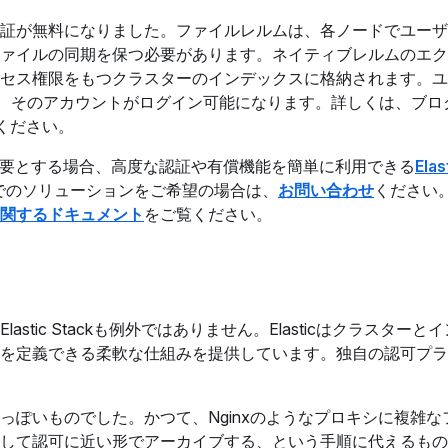
証が無料になりました。ファイルレルムは、各ノードでユーザ
ァイルの同期を保つ必要があります。ネイティブレルムのエク
セス権限をもつクラスターのインデックスに格納されます。ユ
ると、そのアカウントがログイン可能になります。詳しくは、ブロ
ください。
雑な認証を必要とする場合、高度な認証や有償機能を簡単に利用できる
Ela
でのソリューションをご希望の場合は、
お問い合わせ
ください。E
関するドキュメント
をご覧ください。
tic Stackも例外ではありません。Elasticはクラスターと
を定義できる柔軟な仕組みを提供しています。独自の認可プラ
ぽいものでした。かつて、Nginxのようなプロキシに複雑な
して認可に近い形でアーカイブする、という手順に代えるもの