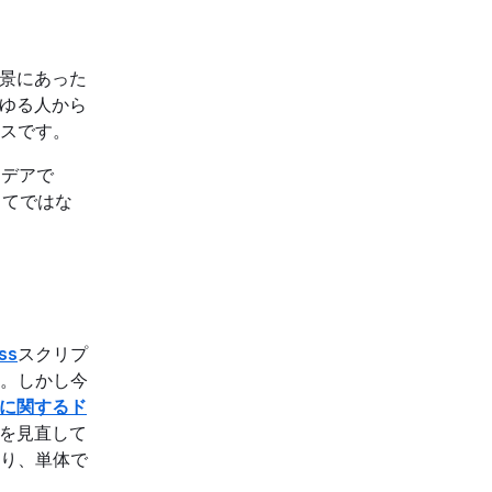
背景にあった
らゆる人から
スです。
イデアで
してではな
ss
スクリプ
。しかし今
に関するド
境を見直して
り、単体で