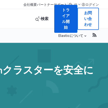
|
会社概要
パートナー
サポート
ログイン
JP
トラ
お問
イア
検索
い合
ル開
わせ
始
Elasticについて
rchクラスターを安全に