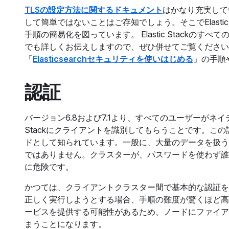
TLSの設定方法に関するドキュメント
はかなり充実して
して簡単ではないことはご存知でしょう。そこでElasti
手順の簡易化を図っています。 Elastic Stack
でも詳しくお伝えしますので、ぜひ併せてご覧ください
「
Elasticsearchセキュリティを使いはじめる
」の手順
認証
バージョン6.8および7.1より、すべてのユーザーがネイ
Stackにクライアントを識別してもらうことです。こ
ドとして知られています。一般に、大量のデータを扱う
ではありません。クラスターが、パスワードを使わず誰
に危険です。
かつては、クライアントクラスター間で基本的な認証を有
正しく実行しようとする場合、手順の難度が驚くほど高
ービスを提供する可能性があるため、ノードにファイア
まうことになります。