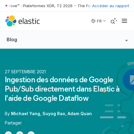
r Wave™ : Plateformes XDR, T2 2026
•
The Forrester Wave™ : Platefor
Accéder au rapport
Skip to main content
FR
Blog
27 SEPTEMBRE 2021
Ingestion des données de Google
Pub/Sub directement dans Elastic à
l'aide de Google Dataflow
By
Michael Yang
Suyog Rao
Adam Quan
Partager