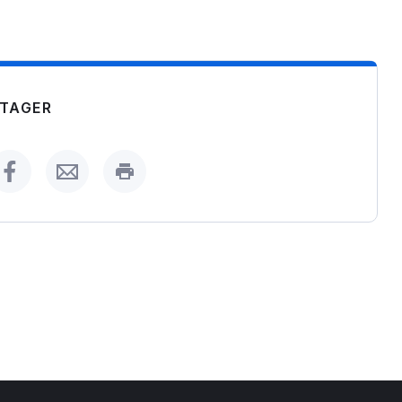
TAGER
er
on LinkedIn
Share on Facebook
Share by Email
Print this page