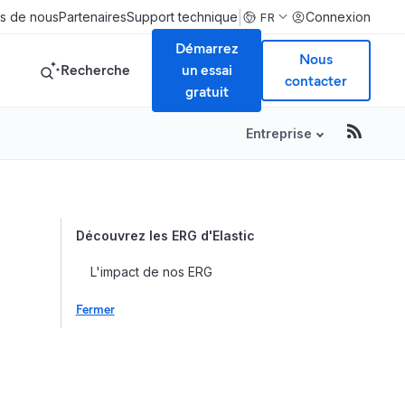
|
s de nous
Partenaires
Support technique
Connexion
FR
Démarrez
Nous
Recherche
un essai
contacter
gratuit
Entreprise
Table of Conte
Découvrez les ERG d'Elastic
L'impact de nos ERG
Fermer