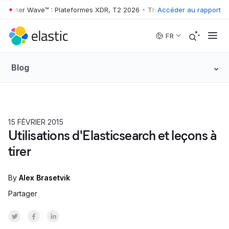
ester Wave™ : Plateformes XDR, T2 2026
•
The Forrester Wave™ : Plat
Accéder au rapport
Skip to main content
FR
Blog
15 FÉVRIER 2015
Utilisations d'Elasticsearch et leçons à
tirer
By
Alex Brasetvik
Partager
Share on Twitter
Share on Facebook
Share on LinkedInr