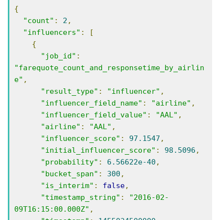
{
"count"
:
2
,
"influencers"
:
[
{
"job_id"
:
"farequote_count_and_responsetime_by_airlin
e"
,
"result_type"
:
"influencer"
,
"influencer_field_name"
:
"airline"
,
"influencer_field_value"
:
"AAL"
,
"airline"
:
"AAL"
,
"influencer_score"
:
97.1547
,
"initial_influencer_score"
:
98.5096
,
"probability"
:
6.56622e-40
,
"bucket_span"
:
300
,
"is_interim"
:
false
,
"timestamp_string"
:
"2016-02-
09T16:15:00.000Z"
,