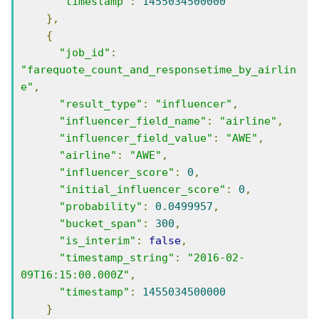
"timestamp"
:
1455034500000
},
{
"job_id"
:
"farequote_count_and_responsetime_by_airlin
e"
,
"result_type"
:
"influencer"
,
"influencer_field_name"
:
"airline"
,
"influencer_field_value"
:
"AWE"
,
"airline"
:
"AWE"
,
"influencer_score"
:
0
,
"initial_influencer_score"
:
0
,
"probability"
:
0.0499957
,
"bucket_span"
:
300
,
"is_interim"
:
false
,
"timestamp_string"
:
"2016-02-
09T16:15:00.000Z"
,
"timestamp"
:
1455034500000
}