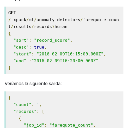
GET 
/
_xpack
/
ml
/
anomaly_detectors
/
farequote_coun
t
/
results
/
records
?
{
"sort"
:
"record_score"
,
"desc"
:
true
,
"start"
:
"2016-02-09T16:15:00.000Z"
,
"end"
:
"2016-02-09T16:20:00.000Z"
}
Veríamos la siguiente salida:
{
"count"
:
1
,
"records"
:
[
{
"job_id"
:
"farequote_count"
,