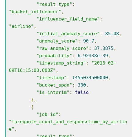
"result_type"
:
"bucket_influencer"
,
"influencer_field_name"
:
"airline"
,
"initial_anomaly_score"
:
85.08
,
"anomaly_score"
:
90.7
,
"raw_anomaly_score"
:
37.3875
,
"probability"
:
6.92338e-39
,
"timestamp_string"
:
"2016-02-
09T16:15:00.000Z"
,
"timestamp"
:
1455034500000
,
"bucket_span"
:
300
,
"is_interim"
:
false
},
{
"job_id"
:
"farequote_count_and_responsetime_by_airlin
e"
,
"result_type"
: