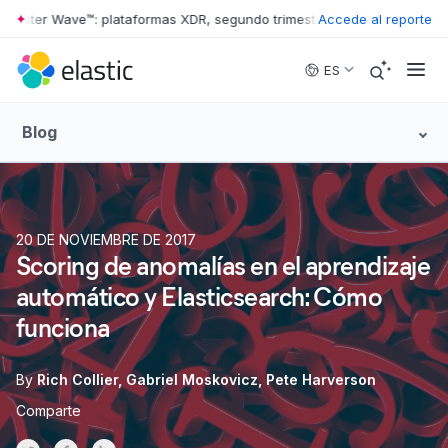
ter Wave™: plataformas XDR, segundo trimestre de 2026
Accede al reporte
•
The Forrest
Skip to main content
ES
Blog
20 DE NOVIEMBRE DE 2017
Scoring de anomalías en el aprendizaje
automático y Elasticsearch: Cómo
funciona
By
Rich Collier
Gabriel Moskovicz
Pete Harverson
Comparte