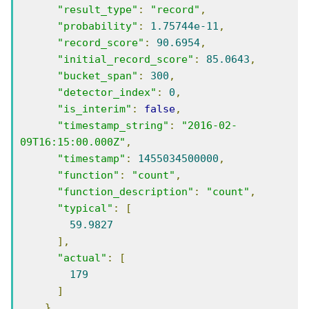
"result_type"
:
"record"
,
"probability"
:
1.75744e-11
,
"record_score"
:
90.6954
,
"initial_record_score"
:
85.0643
,
"bucket_span"
:
300
,
"detector_index"
:
0
,
"is_interim"
:
false
,
"timestamp_string"
:
"2016-02-
09T16:15:00.000Z"
,
"timestamp"
:
1455034500000
,
"function"
:
"count"
,
"function_description"
:
"count"
,
"typical"
:
[
59.9827
],
"actual"
:
[
179
]
}