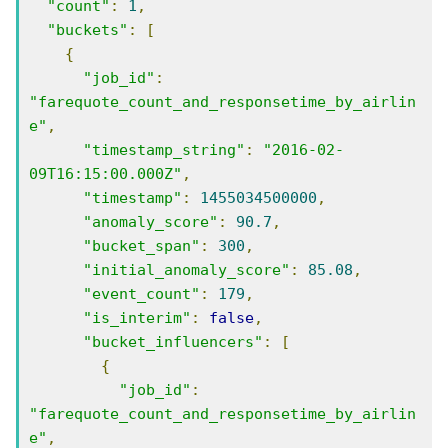
"count"
:
1
,
"buckets"
:
[
{
"job_id"
:
"farequote_count_and_responsetime_by_airlin
e"
,
"timestamp_string"
:
"2016-02-
09T16:15:00.000Z"
,
"timestamp"
:
1455034500000
,
"anomaly_score"
:
90.7
,
"bucket_span"
:
300
,
"initial_anomaly_score"
:
85.08
,
"event_count"
:
179
,
"is_interim"
:
false
,
"bucket_influencers"
:
[
{
"job_id"
:
"farequote_count_and_responsetime_by_airlin
e"
,