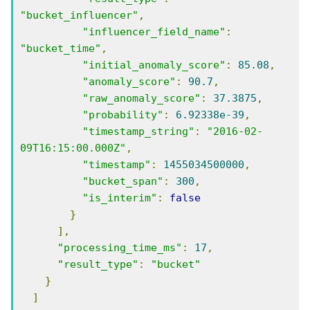
"bucket_influencer"
,
"influencer_field_name"
:
"bucket_time"
,
"initial_anomaly_score"
:
85.08
,
"anomaly_score"
:
90.7
,
"raw_anomaly_score"
:
37.3875
,
"probability"
:
6.92338e-39
,
"timestamp_string"
:
"2016-02-
09T16:15:00.000Z"
,
"timestamp"
:
1455034500000
,
"bucket_span"
:
300
,
"is_interim"
:
false
}
],
"processing_time_ms"
:
17
,
"result_type"
:
"bucket"
}
]