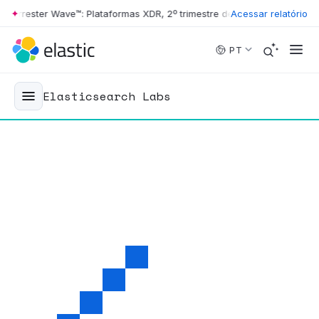
rester Wave™: Plataformas XDR, 2º trimestre de 2026
Acessar relatório
•
The Forrester 
Skip to main content
PT
Elasticsearch Labs