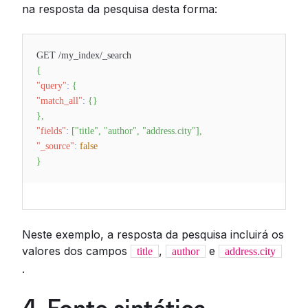
na resposta da pesquisa desta forma:
GET /my_index/_search
{
"query"
:
{
"match_all"
:
{
}
}
,
"fields"
:
[
"title"
,
"author"
,
"address.city"
]
,
"_source"
:
false
}
Neste exemplo, a resposta da pesquisa incluirá os
valores dos campos
,
e
title
author
address.city
.