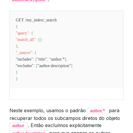
GET /my_index/_search
{
"query"
:
{
"match_all"
:
{
}
}
,
"_source"
:
{
“includes”
:
[
“title”
,
“author.*
]
,
“excludes”
:
[
“author.description”
]
}
}
Neste exemplo, usamos o padrão
para
author.*
recuperar todos os subcampos diretos do objeto
. Então excluímos explicitamente
author