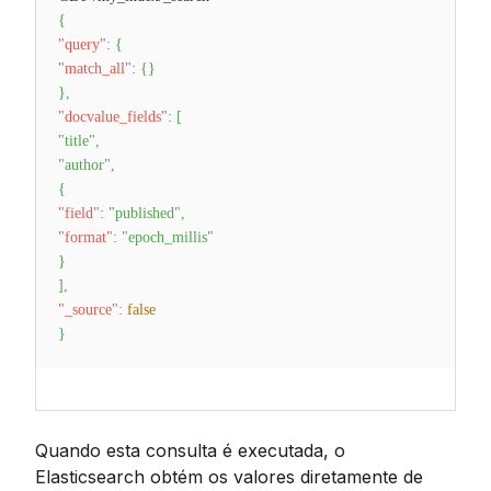
{
"query"
:
{
"match_all"
:
{
}
}
,
"docvalue_fields"
:
[
"title"
,
"author"
,
{
"field"
:
"published"
,
"format"
:
"epoch_millis"
}
]
,
"_source"
:
false
}
Quando esta consulta é executada, o
Elasticsearch obtém os valores diretamente de