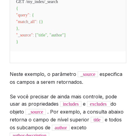
GET /my_index/_search
{
"query"
:
{
"match_all"
:
{
}
}
,
"_source"
:
[
"title"
,
"author"
]
}
Neste exemplo, o parâmetro
especifica
_source
os campos a serem retornados.
Se você precisar de ainda mais controle, pode
usar as propriedades
e
do
includes
excludes
objeto
. Por exemplo, a consulta abaixo
_source
retorna o campo de nível superior
e todos
title
os subcampos de
exceto
author
.
author.description