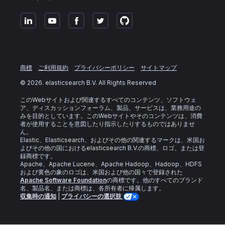
商標
ご利用規約
プライバシーポリシー
サイトマップ
©
2026
. elasticsearch B.V. All Rights Reserved
このWebサイトおよび関連するすべてのコンテンツ、ソフトウェ
ア、ディスカッションフォーラム、製品、サービスは、業務用途の
みを目的としています。このWebサイトやそのコンテンツは、消費
者が使用することを意図したり指示したりするものではありませ
ん。
Elastic、Elasticsearch、およびその他の関連するマークは、米国お
よびその他の国におけるelasticsearch B.V.の商標、ロゴ、または登
録商標です。
Apache、Apache Lucene、Apache Hadoop、Hadoop、HDFS
および黄色の象のロゴは、米国および他の国々で登録された
Apache Software Foundation
の商標です。他のすべてのブランド
名、製品名、または商標は、各所有者に帰属します。
収集時の通知
|
プライバシーの選択肢