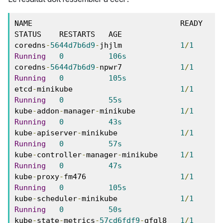
NAME                                 READY   
STATUS    RESTARTS   AGE

coredns
-
5644d7b6d9
-
jhjlm             
1
/
1
Running
0
106s
coredns
-
5644d7b6d9
-
npwr7             
1
/
1
Running
0
105s
etcd
-
minikube                        
1
/
1
Running
0
55s
kube
-
addon
-
manager
-
minikube          
1
/
1
Running
0
43s
kube
-
apiserver
-
minikube              
1
/
1
Running
0
57s
kube
-
controller
-
manager
-
minikube     
1
/
1
Running
0
47s
kube
-
proxy
-
fm476                     
1
/
1
Running
0
105s
kube
-
scheduler
-
minikube              
1
/
1
Running
0
50s
kube
-
state
-
metrics
-
57cd6fdf9
-
gfgl8   
1
/
1