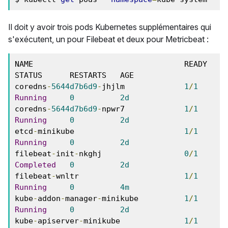
Il doit y avoir trois pods Kubernetes supplémentaires qui
s'exécutent, un pour Filebeat et deux pour Metricbeat :
NAME                                 READY   
STATUS      RESTARTS   AGE

coredns
-
5644d7b6d9
-
jhjlm             
1
/
1
Running
0
2d
coredns
-
5644d7b6d9
-
npwr7             
1
/
1
Running
0
2d
etcd
-
minikube                        
1
/
1
Running
0
2d
filebeat
-
init
-
nkghj                  
0
/
1
Completed
0
2d
filebeat
-
wnltr                       
1
/
1
Running
0
4m
kube
-
addon
-
manager
-
minikube          
1
/
1
Running
0
2d
kube
-
apiserver
-
minikube              
1
/
1