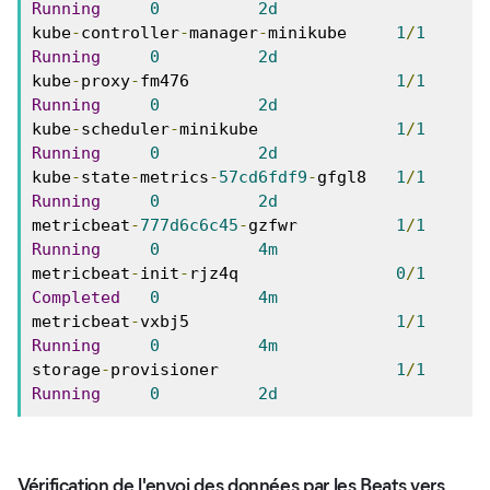
Running
0
2d
kube
-
controller
-
manager
-
minikube     
1
/
1
Running
0
2d
kube
-
proxy
-
fm476                     
1
/
1
Running
0
2d
kube
-
scheduler
-
minikube              
1
/
1
Running
0
2d
kube
-
state
-
metrics
-
57cd6fdf9
-
gfgl8   
1
/
1
Running
0
2d
metricbeat
-
777d6c6c45
-
gzfwr          
1
/
1
Running
0
4m
metricbeat
-
init
-
rjz4q                
0
/
1
Completed
0
4m
metricbeat
-
vxbj5                     
1
/
1
Running
0
4m
storage
-
provisioner                  
1
/
1
Running
0
2d
Vérification de l'envoi des données par les Beats vers