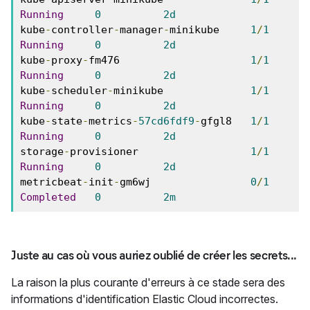
Running
0
2d
kube
-
controller
-
manager
-
minikube     
1
/
1
Running
0
2d
kube
-
proxy
-
fm476                     
1
/
1
Running
0
2d
kube
-
scheduler
-
minikube              
1
/
1
Running
0
2d
kube
-
state
-
metrics
-
57cd6fdf9
-
gfgl8   
1
/
1
Running
0
2d
storage
-
provisioner                  
1
/
1
Running
0
2d
metricbeat
-
init
-
gm6wj                
0
/
1
Completed
0
2m
Juste au cas où vous auriez oublié de créer les secrets...
La raison la plus courante d'erreurs à ce stade sera des
informations d'identification Elastic Cloud incorrectes.