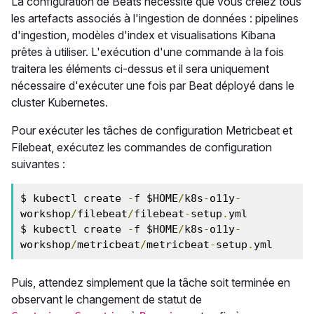
La configuration de Beats nécessite que vous créiez tous
les artefacts associés à l'ingestion de données : pipelines
d'ingestion, modèles d'index et visualisations Kibana
prêtes à utiliser. L'exécution d'une commande à la fois
traitera les éléments ci-dessus et il sera uniquement
nécessaire d'exécuter une fois par Beat déployé dans le
cluster Kubernetes.
Pour exécuter les tâches de configuration Metricbeat et
Filebeat, exécutez les commandes de configuration
suivantes :
$ kubectl create 
-
f $HOME
/
k8s
-
o11y
-
workshop
/
filebeat
/
filebeat
-
setup
.
yml

$ kubectl create 
-
f $HOME
/
k8s
-
o11y
-
workshop
/
metricbeat
/
metricbeat
-
setup
.
yml
Puis, attendez simplement que la tâche soit terminée en
observant le changement de statut de