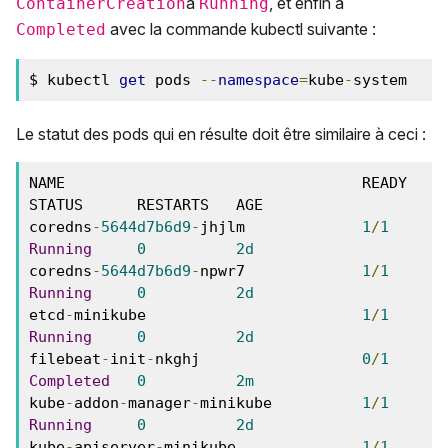
à
, et enfin à
ContainerCreation
Running
avec la commande kubectl suivante :
Completed
$ kubectl 
get
 pods 
--
namespace
=
kube
-
system
Le statut des pods qui en résulte doit être similaire à ceci :
NAME                                 READY   
STATUS      RESTARTS   AGE

coredns
-
5644d7b6d9
-
jhjlm             
1
/
1
Running
0
2d
coredns
-
5644d7b6d9
-
npwr7             
1
/
1
Running
0
2d
etcd
-
minikube                        
1
/
1
Running
0
2d
filebeat
-
init
-
nkghj                  
0
/
1
Completed
0
2m
kube
-
addon
-
manager
-
minikube          
1
/
1
Running
0
2d
kube
-
apiserver
-
minikube              
1
/
1