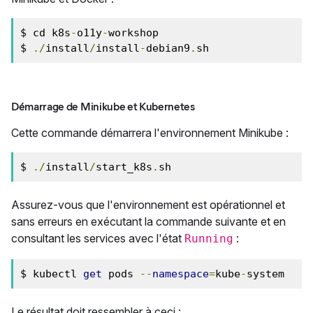
$ cd k8s
-
o11y
-
workshop

$ 
./
install
/
install
-
debian9
.
sh
Démarrage de Minikube et Kubernetes
Cette commande démarrera l'environnement Minikube :
$ 
./
install
/
start_k8s
.
sh
Assurez-vous que l'environnement est opérationnel et
sans erreurs en exécutant la commande suivante et en
consultant les services avec l'état
:
Running
$ kubectl 
get
 pods 
--
namespace
=
kube
-
system
Le résultat doit ressembler à ceci :