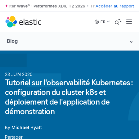
ster Wave™ : Plateformes XDR, T2 2026
•
The Forrester Wave™ : Plate
Accéder au rapport
Skip to main content
FR
Blog
23 JUIN 2020
Tutoriel sur l'observabilité Kubernetes :
configuration du cluster k8s et
déploiement de l'application de
démonstration
By
Michael Hyatt
Partager