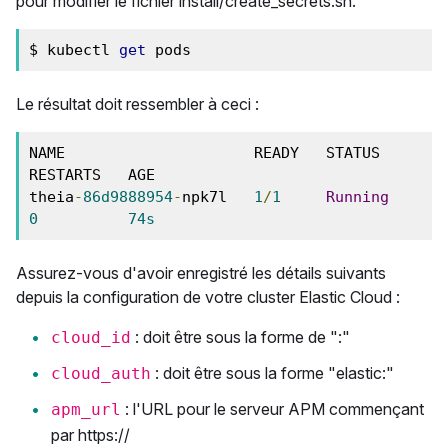
pour modifier le fichier install/create_secrets.sh.
$ kubectl 
get
 pods
Le résultat doit ressembler à ceci :
NAME                     READY   STATUS    
RESTARTS   AGE

theia
-
86d9888954
-
npk7l   
1
/
1
Running
0
74s
Assurez-vous d'avoir enregistré les détails suivants
depuis la configuration de votre cluster Elastic Cloud :
: doit être sous la forme de "
:
"
cloud_id
: doit être sous la forme "elastic:
"
cloud_auth
: l'URL pour le serveur APM commençant
apm_url
par https://