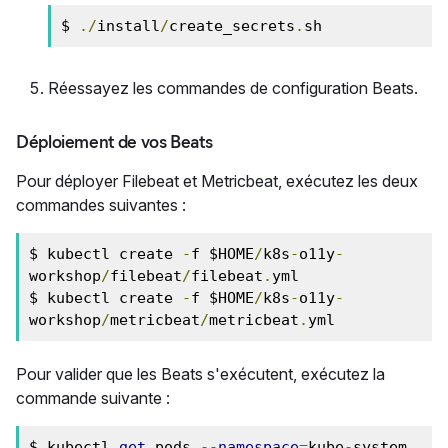
$ 
./
install
/
create_secrets
.
sh
Réessayez les commandes de configuration Beats.
Déploiement de vos Beats
Pour déployer Filebeat et Metricbeat, exécutez les deux
commandes suivantes :
$ kubectl create 
-
f $HOME
/
k8s
-
o11y
-
workshop
/
filebeat
/
filebeat
.
yml

$ kubectl create 
-
f $HOME
/
k8s
-
o11y
-
workshop
/
metricbeat
/
metricbeat
.
yml
Pour valider que les Beats s'exécutent, exécutez la
commande suivante :
$ kubectl 
get
 pods 
--
namespace
=
kube
-
system