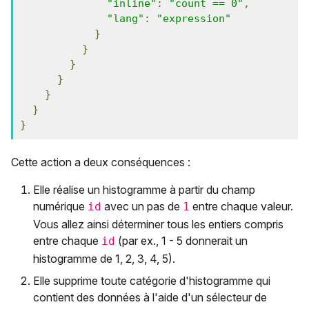
"inline"
:
"count == 0"
,
"lang"
:
"expression"
}
}
}
}
}
}
}
Cette action a deux conséquences :
Elle réalise un histogramme à partir du champ
numérique
avec un pas de
entre chaque valeur.
id
1
Vous allez ainsi déterminer tous les entiers compris
entre chaque
(par ex., 1 - 5 donnerait un
id
histogramme de 1, 2, 3, 4, 5).
Elle supprime toute catégorie d'histogramme qui
contient des données à l'aide d'un sélecteur de