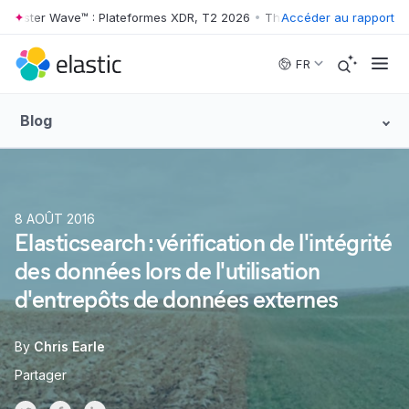
ester Wave™ : Plateformes XDR, T2 2026
•
The Forrester Wave™ : Plate
Accéder au rapport
Skip to main content
FR
Blog
8 AOÛT 2016
Elasticsearch : vérification de l'intégrité
des données lors de l'utilisation
d'entrepôts de données externes
By
Chris Earle
Partager