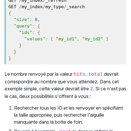
GET 
/
my_index
/
_refresh

GET 
/
my_index
/
my_type
/
{
"size"
:
0
,
"query"
:
{
"ids"
:
{
"values"
:
[
"my_id1"
,
"my_id2"
]
}
}
}
Le nombre renvoyé par la valeur
devrait
hits.total
correspondre au nombre que vous attendez. Dans cet
exemple simple, cette valeur devrait être
. Si ce n'est pas
2
le cas, deux possibilités s'offrent à vous :
Rechercher tous les ID et les renvoyer en spécifiant
la taille appropriée, puis rechercher l'aiguille
manquante dans la botte de foin.