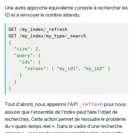
Une autre approche équivalente consiste à rechercher les
ID et à renvoyer le nombre attendu.
GET 
/
my_index
/
_refresh

GET 
/
my_index
/
my_type
/
{
"size"
:
2
,
"query"
:
{
"ids"
:
{
"values"
:
[
"my_id1"
,
"my_id2"
]
}
}
}
Tout d'abord, nous appelons l'API
pour nous
_refresh
assurer que l'ensemble de l'index peut faire l'objet de
recherches. Cette action permet de résoudre le problème
du « quasi-temps réel ». Dans le cadre d'une recherche