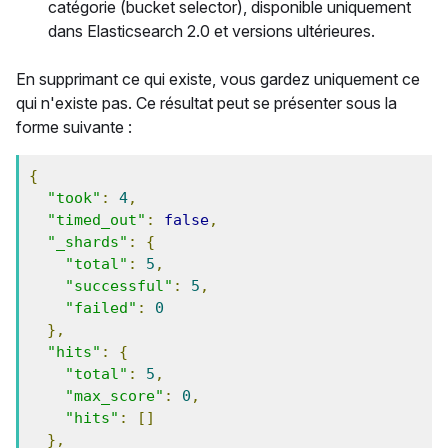
catégorie (bucket selector), disponible uniquement
dans Elasticsearch 2.0 et versions ultérieures.
En supprimant ce qui existe, vous gardez uniquement ce
qui n'existe pas. Ce résultat peut se présenter sous la
forme suivante :
{
"took"
:
4
,
"timed_out"
:
false
,
"_shards"
:
{
"total"
:
5
,
"successful"
:
5
,
"failed"
:
0
},
"hits"
:
{
"total"
:
5
,
"max_score"
:
0
,
"hits"
:
[]
},