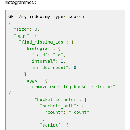
histogrammes :
GET 
/
my_index
/
my_type
/
{
"size"
:
0
,
"aggs"
:
{
"find_missing_ids"
:
{
"histogram"
:
{
"field"
:
"id"
,
"interval"
:
1
,
"min_doc_count"
:
0
},
"aggs"
:
{
"remove_existing_bucket_selector"
:
{
"bucket_selector"
:
{
"buckets_path"
:
{
"count"
:
"_count"
},
"script"
:
{