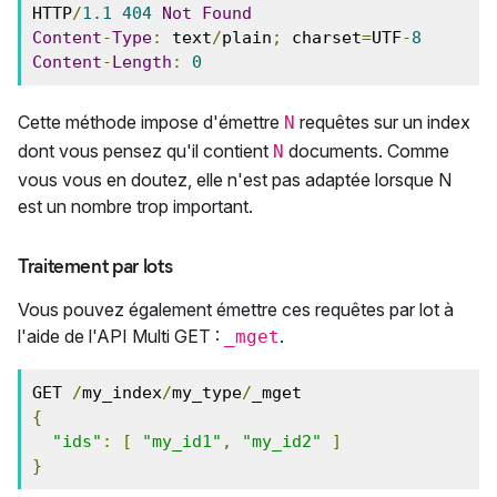
HTTP
/
1.1
404
Not
Found
Content
-
Type
:
 text
/
plain
;
 charset
=
UTF
-
8
Content
-
Length
:
0
Cette méthode impose d'émettre
requêtes sur un index
N
dont vous pensez qu'il contient
documents. Comme
N
vous vous en doutez, elle n'est pas adaptée lorsque N
est un nombre trop important.
Traitement par lots
Vous pouvez également émettre ces requêtes par lot à
l'aide de l'API Multi GET :
.
_mget
GET 
/
my_index
/
my_type
/
{
"ids"
:
[
"my_id1"
,
"my_id2"
]
}