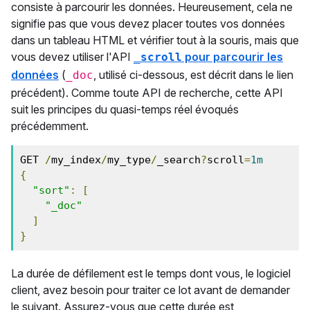
consiste à parcourir les données. Heureusement, cela ne
signifie pas que vous devez placer toutes vos données
dans un tableau HTML et vérifier tout à la souris, mais que
vous devez utiliser l'API
pour parcourir les
_scroll
données
(
, utilisé ci-dessous, est décrit dans le lien
_doc
précédent). Comme toute API de recherche, cette API
suit les principes du quasi-temps réel évoqués
précédemment.
GET 
/
my_index
/
my_type
/
_search
?
scroll
=
1m
{
"sort"
:
[
"_doc"
]
}
La durée de défilement est le temps dont vous, le logiciel
client, avez besoin pour traiter ce lot avant de demander
le suivant. Assurez-vous que cette durée est