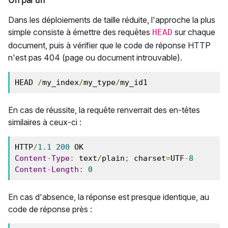
Un par un
Dans les déploiements de taille réduite, l'approche la plus
simple consiste à émettre des requêtes
sur chaque
HEAD
document, puis à vérifier que le code de réponse HTTP
n'est pas 404 (page ou document introuvable).
HEAD 
/
my_index
/
my_type
/
my_id1
En cas de réussite, la requête renverrait des en-têtes
similaires à ceux-ci :
HTTP
/
1.1
200
Content
-
Type
:
 text
/
plain
;
 charset
=
UTF
-
8
Content
-
Length
:
0
En cas d'absence, la réponse est presque identique, au
code de réponse près :