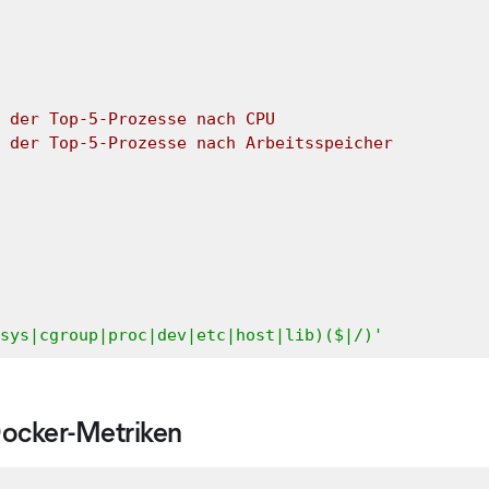
 der Top-5-Prozesse nach CPU
 der Top-5-Prozesse nach Arbeitsspeicher
sys|cgroup|proc|dev|etc|host|lib)($|/)'
Docker-Metriken