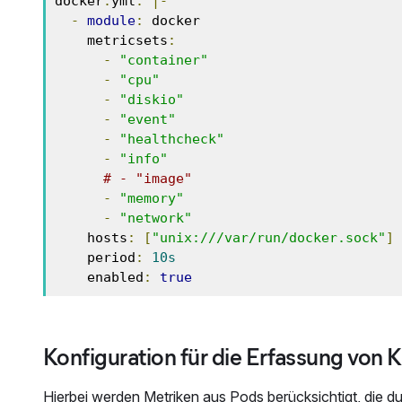
docker
.
yml
:
|-
-
module
:
 docker

    metricsets
:
-
"container"
-
"cpu"
-
"diskio"
-
"event"
-
"healthcheck"
-
"info"
# - "image"
-
"memory"
-
"network"
    hosts
:
[
"unix:///var/run/docker.sock"
]
    period
:
10s
    enabled
:
true
Konfiguration für die Erfassung von
Hierbei werden Metriken aus Pods berücksichtigt, die d