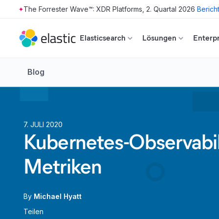
The Forrester Wave™: XDR Platforms, 2. Quartal 2026
Berich
Skip to main content
Elasticsearch
Lösungen
Enterpr
Blog
7. JULI 2020
Kubernetes-Observabili
Metriken
By
Michael Hyatt
Teilen