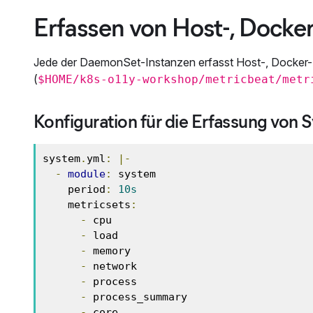
Erfassen von Host-, Docke
Jede der DaemonSet-Instanzen erfasst Host-, Docker-
(
$HOME/k8s-o11y-workshop/metricbeat/metr
Konfiguration für die Erfassung von
system
.
yml
:
|-
-
module
:
 system

    period
:
10s
    metricsets
:
-
 cpu

-
 load

-
 memory

-
 network

-
 process

-
 process_summary

-
 core
