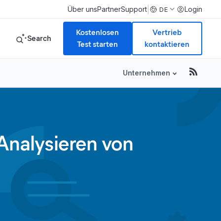
|
Über uns
Partner
Support
Login
DE
Kostenlosen
Vertrieb
Search
Test starten
kontaktieren
Unternehmen
 Analysieren von