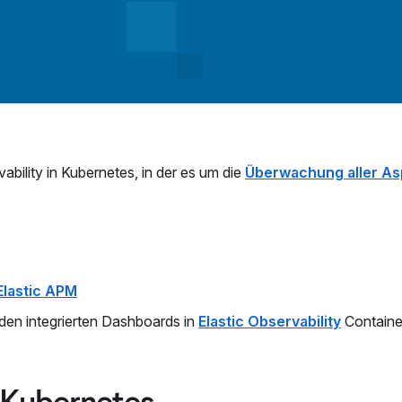
vability in Kubernetes, in der es um die
Überwachung aller As
lastic APM
den integrierten Dashboards in
Elastic Observability
Containe
 Kubernetes