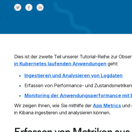
Share on Twitter
Share on Facebook
Share on LinkedInr
Dies ist der zweite Teil unserer Tutorial-Reihe zur Obser
in Kubernetes laufenden Anwendungen
geht:
Ingestieren und Analysieren von Logdaten
Erfassen von Performance- und Zustandsmetriken
Monitoring der Anwendungsperformance mit E
Wir zeigen Ihnen, wie Sie mithilfe der
App Metrics
und 
in Kibana ingestieren und analysieren können.
Erfassen von Metriken aus