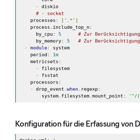
-
 diskio

# - socket
    processes
:
[
'.*'
]
    process
.
include_top_n
:
      by_cpu
:
5
# Zur Berücksichtigung
      by_memory
:
5
# Zur Berücksichtigung
-
module
:
 system

    period
:
1m
    metricsets
:
-
 filesystem

-
 fsstat

    processors
:
-
 drop_event
.
when
.
regexp
:
        system
.
filesystem
.
mount_point
:
'^/(
Konfiguration für die Erfassung von 