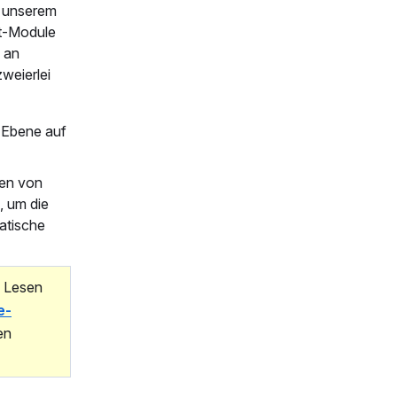
n unserem
at-Module
 an
weierlei
r-Ebene auf
sen von
, um die
atische
. Lesen
e-
en