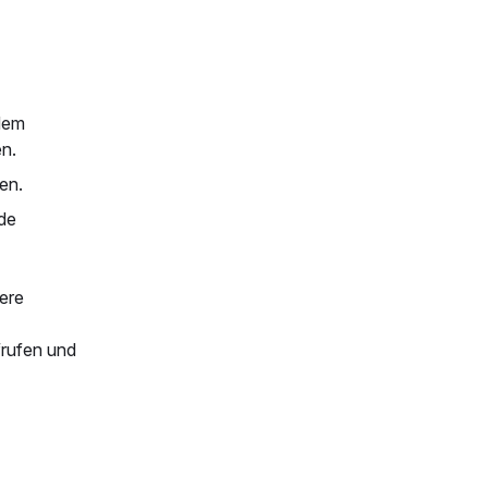
dem
n.
en.
de
ere
frufen und