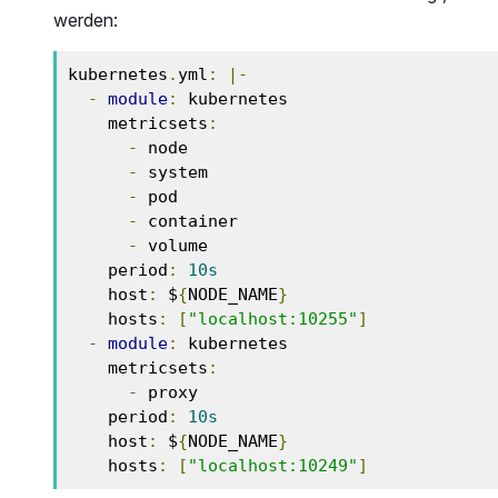
werden:
kubernetes
.
yml
:
|-
-
module
:
 kubernetes

    metricsets
:
-
 node

-
 system

-
 pod

-
 container

-
 volume

    period
:
10s
    host
:
 $
{
NODE_NAME
}
    hosts
:
[
"localhost:10255"
]
-
module
:
 kubernetes

    metricsets
:
-
 proxy

    period
:
10s
    host
:
 $
{
NODE_NAME
}
    hosts
:
[
"localhost:10249"
]