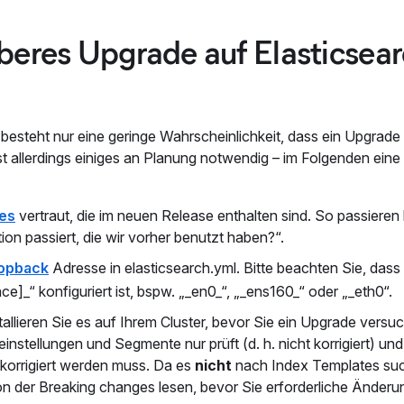
beres Upgrade auf Elasticsea
esteht nur eine geringe Wahrscheinlichkeit, dass ein Upgrade 
st allerdings einiges an Planung notwendig – im Folgenden eine
es
vertraut, die im neuen Release enthalten sind. So passieren
ion passiert, die wir vorher benutzt haben?“.
opback
Adresse in elasticsearch.yml. Bitte beachten Sie, dass
ce]_“ konfiguriert ist, bspw. „_en0_“, „_ens160_“ oder „_eth0“.
allieren Sie es auf Ihrem Cluster, bevor Sie ein Upgrade versuc
instellungen und Segmente nur prüft (d. h. nicht korrigiert) un
korrigiert werden muss. Da es
nicht
nach Index Templates suc
 der Breaking changes lesen, bevor Sie erforderliche Änder