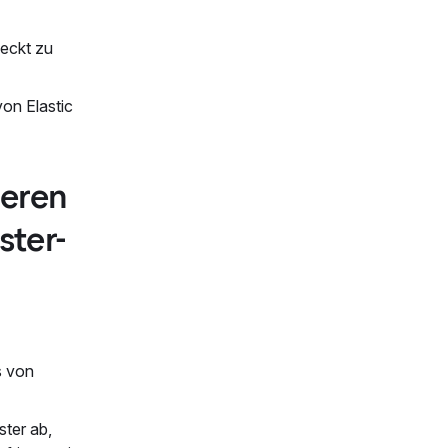
eckt zu
von Elastic
ieren
ster-
s von
ster ab,