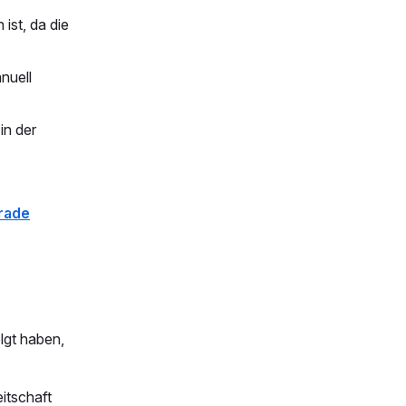
 ist, da die
nuell
in der
rade
lgt haben,
itschaft