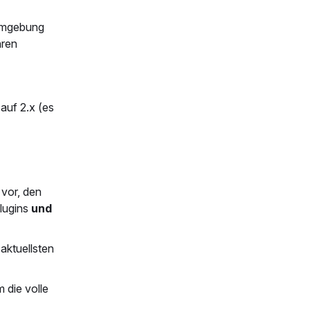
tumgebung
hren
auf 2.x (es
vor, den
lugins
und
aktuellsten
 die volle