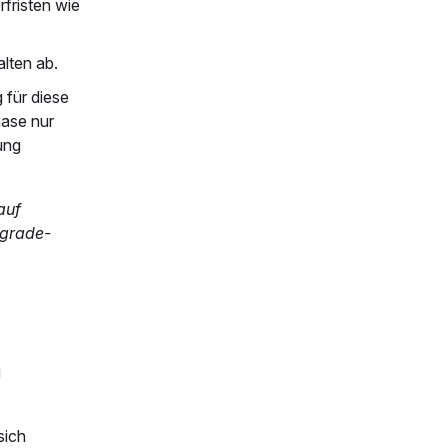
rfristen wie
lten ab.
 für diese
hase nur
ung
auf
pgrade-
g
sich