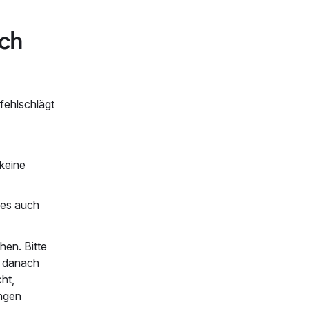
rch
fehlschlägt
 keine
 es auch
hen. Bitte
d danach
ht,
ungen