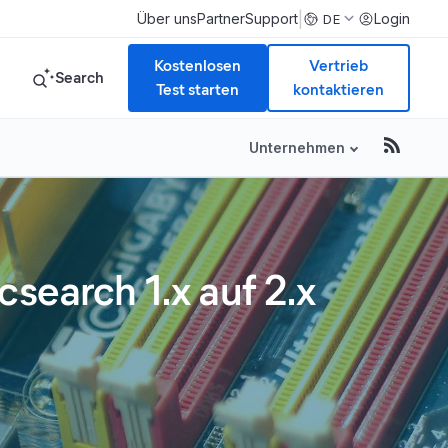
|
Über uns
Partner
Support
Login
DE
Kostenlosen
Vertrieb
Search
Test starten
kontaktieren
Unternehmen
search 1.x auf 2.x