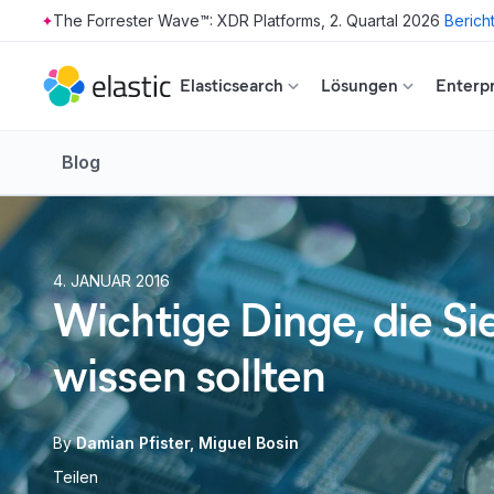
The Forrester Wave™: XDR Platforms, 2. Quartal 2026
Berich
Skip to main content
Elasticsearch
Lösungen
Enterpr
Blog
4. JANUAR 2016
Wichtige Dinge, die Si
wissen sollten
By
Damian Pfister
Miguel Bosin
Teilen