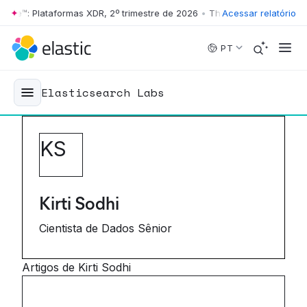
Wave™: Plataformas XDR, 2º trimestre de 2026
•
The Forrester Wave™: P
Acessar relatório
Skip to main content
PT
Elasticsearch Labs
K
S
Kirti Sodhi
Cientista de Dados Sênior
Artigos de Kirti Sodhi