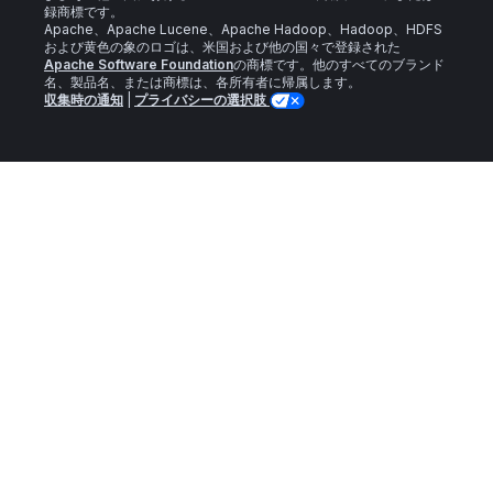
録商標です。
Apache、Apache Lucene、Apache Hadoop、Hadoop、HDFS
および黄色の象のロゴは、米国および他の国々で登録された
Apache Software Foundation
の商標です。他のすべてのブランド
名、製品名、または商標は、各所有者に帰属します。
収集時の通知
|
プライバシーの選択肢