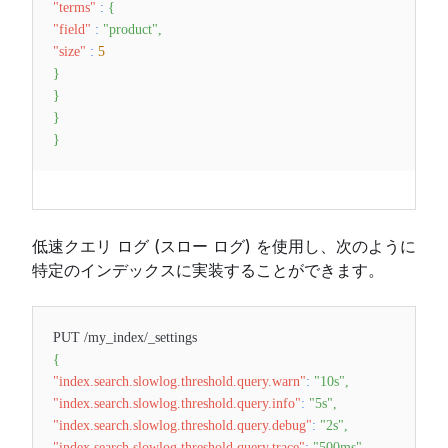
"terms"
:
{
"field"
:
"product"
,
"size"
:
5
}
}
}
}
低速クエリ ログ (スロー ログ) を使用し、次のように
特定のインデックスに実装することができます。
PUT /my_index/_settings
{
"index.search.slowlog.threshold.query.warn"
:
"10s"
,
"index.search.slowlog.threshold.query.info"
:
"5s"
,
"index.search.slowlog.threshold.query.debug"
:
"2s"
,
"index.search.slowlog.threshold.query.trace"
:
"500ms"
,