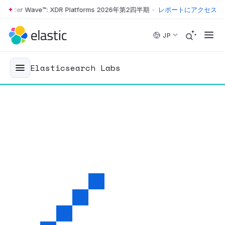
ster Wave™: XDR Platforms 2026年第2四半期
•
The Forrester Wave™: 
レポートにアクセス
Skip to main content
JP
Elasticsearch Labs