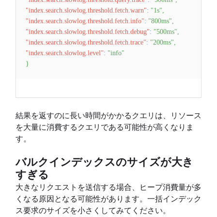
"index.search.slowlog.threshold.fetch.warn"
:
"1s"
,
"index.search.slowlog.threshold.fetch.info"
:
"800ms"
,
"index.search.slowlog.threshold.fetch.debug"
:
"500ms"
,
"index.search.slowlog.threshold.fetch.trace"
:
"200ms"
,
"index.search.slowlog.level"
:
"info"
}
結果を返すのに長い時間がかかるクエリは、リソース
を大量に消費するクエリである可能性が高くなりま
す。
バルクインデックスのサイズが大き
すぎる
大きなリクエストを送信する場合、ヒープ消費量が多
くなる原因となる可能性があります。一括インデック
ス要求のサイズを小さくしてみてください。