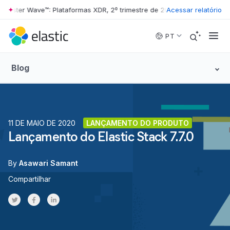
ster Wave™: Plataformas XDR, 2º trimestre de 2026
•
Acessar relatório
The Forrester Wav
Skip to main content
PT
Blog
11 DE MAIO DE 2020
LANÇAMENTO DO PRODUTO
Lançamento do Elastic Stack 7.7.0
By
Asawari Samant
Compartilhar
Share on Twitter
Share on Facebook
Share on LinkedInr