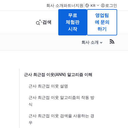
|
회사 소개
파트너
지원
로그인
KR
무료
영업팀
검색
체험판
에 문의
시작
하기
회사 소개
Table of Conte
근사 최근접 이웃(ANN) 알고리즘 이해
근사 최근접 이웃 설명
근사 최근접 이웃 알고리즘의 작동 방
식
근사 최근접 이웃 검색을 사용하는 경
우