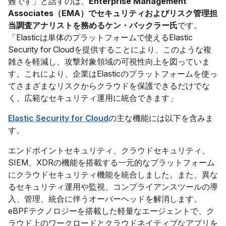
難です」と話すのは、
Enterprise Management
Associates（EMA）でセキュリティおよびリスク管理担
当調査アナリストを務めるケン・バックラー氏
です。
「Elasticは単体のプラットフォームで使えるElastic
Security for Cloudを提供することにより、このような複
雑さを軽減し、攻撃対象領域の可視性向上を図っていま
す。これにより、企業はElasticのプラットフォームを使っ
てさまざまなリスクからクラウドを保護できるだけでな
く、広範なセキュリティ運用に統合できます」
Elastic Security for Cloud
の主な機能には以下を含みま
す。
エンドポイントセキュリティ、クラウドセキュリティ、
SIEM、XDRの機能を搭載する一元的なプラットフォーム
にクラウドセキュリティ機能を統合しました。また、異な
るセキュリティ運用や監視、コンプライアンスツールの導
入、管理、統合に伴うオーバーヘッドを解消します。
eBPFテクノロジーを搭載した軽量なエージェントで、ク
ラウド上のワークロードとクラウドネイティブなアプリを