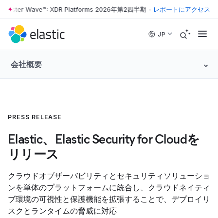
rrester Wave™: XDR Platforms 2026年第2四半期
•
The Forrester Wave™
レポートにアクセス
Skip to main content
JP
会社概要
PRESS RELEASE
Elastic、Elastic Security for Cloudを
リリース
クラウドオブザーバビリティとセキュリティソリューショ
ンを単体のプラットフォームに統合し、クラウドネイティ
ブ環境の可視性と保護機能を拡張することで、デプロイリ
スクとランタイムの脅威に対応