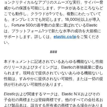
ョンクリティカルなアプリのスムーズな実行、サイバー脅
威からの保護を可能にします。データがあるところならど
こでも動作し、クラウドが1つでも、複数にわたっていて
も、オンプレミスでも対応します。18,000社以上が導入
し、Fortune 500の過半数の企業に選ばれているElastic
は、プラットフォーム1つで新たな水準の成功を大規模に
サポートします。詳しくは、
elastic.co/jp
をご覧くださ
い。
###
本ドキュメントに記述されているあらゆる機能ないし性能
のリリースおよびタイミングは、Elasticの単独裁量に委ね
られます。現時点で提供されていないあらゆる機能ないし
性能は、すみやかに提供されない可能性、または一切の提
供が行われない可能性があります。
Elastic
および関連するマークは、Elastic N.V.およびその
子会社の商標または登録商標です。他のすべての会社名お
よび製品名は、該当する所有者の商標である場合がありま