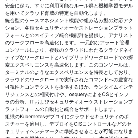
安全に保ち、すぐに利用可能なルール群と機械学習モデル
を用いてクラウド脅威の特定を自動化します。
統合型のケースマネジメント機能や組み込み型の対応アク
ション、各種セキュリティオーケストレーションプラット
フォームとのネイティブ統合機能群を提供し、アナリスト
のワークフローを高速化します。 一元的なアラート管理
コンソールにより、複数のクラウドにわたるクラウドネイ
ティブなワークロードとハイブリッドワークロードでの探
索エクスペリエンスを高速化します。このコンソールは、
ターミナルのようなエクスペリエンスを特長としており、
クラウドのワークロードで実行されたコマンドへの豊富な
可視性とコンテクストを提供するほか、ランタイムインテ
リジェンスとの相関付けや、osqueryによるOSとインフ
ラの分析、ITおよびセキュリティオーケストレーションプ
ラットフォームの自動化と統合をサポートします。
組織のKubernetesデプロイにクラウドセキュリティのポ
スチャーを適用し、デプロイをCISコントロールなどのセ
キュリティベンチマークに準拠させることが可能になりま