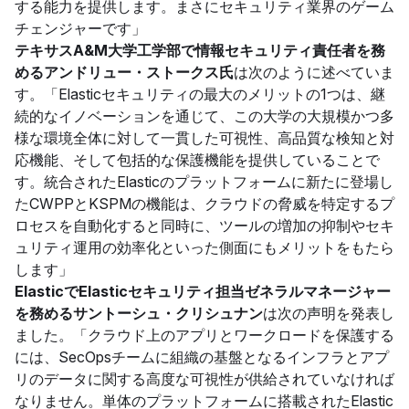
する能力を提供します。まさにセキュリティ業界のゲーム
チェンジャーです」
テキサスA&M大学工学部で情報セキュリティ責任者を務
めるアンドリュー・ストークス氏
は次のように述べていま
す。「Elasticセキュリティの最大のメリットの1つは、継
続的なイノベーションを通じて、この大学の大規模かつ多
様な環境全体に対して一貫した可視性、高品質な検知と対
応機能、そして包括的な保護機能を提供していることで
す。統合されたElasticのプラットフォームに新たに登場し
たCWPPとKSPMの機能は、クラウドの脅威を特定するプ
ロセスを自動化すると同時に、ツールの増加の抑制やセキ
ュリティ運用の効率化といった側面にもメリットをもたら
します」
ElasticでElasticセキュリティ担当ゼネラルマネージャー
を務めるサントーシュ・クリシュナン
は次の声明を発表し
ました。「クラウド上のアプリとワークロードを保護する
には、SecOpsチームに組織の基盤となるインフラとアプ
リのデータに関する高度な可視性が供給されていなければ
なりません。単体のプラットフォームに搭載されたElastic