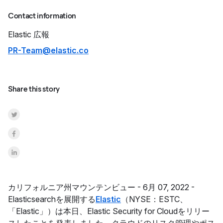
Contact information
Elastic
広報
PR-Team@elastic.co
Share this story
Share on Twitter
Share on Facebook
Share on LinkedInr
カリフォルニア州マウンテンビュー -
6月 07, 2022 -
Elasticsearchを展開する
Elastic
（NYSE：ESTC、
「Elastic」）は本日、Elastic Security for Cloudをリリー