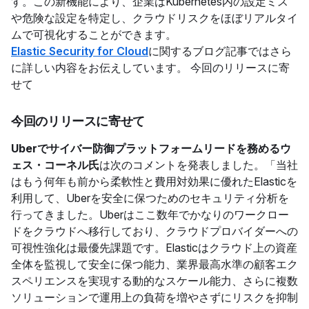
す。この新機能により、企業はKubernetes内の設定ミス
や危険な設定を特定し、クラウドリスクをほぼリアルタイ
ムで可視化することができます。
Elastic Security for Cloud
に関するブログ記事ではさら
に詳しい内容をお伝えしています。 今回のリリースに寄
せて
今回のリリースに寄せて
Uberでサイバー防御プラットフォームリードを務めるウ
ェス・コーネル氏
は次のコメントを発表しました。「当社
はもう何年も前から柔軟性と費用対効果に優れたElasticを
利用して、Uberを安全に保つためのセキュリティ分析を
行ってきました。Uberはここ数年でかなりのワークロー
ドをクラウドへ移行しており、クラウドプロバイダーへの
可視性強化は最優先課題です。Elasticはクラウド上の資産
全体を監視して安全に保つ能力、業界最高水準の顧客エク
スペリエンスを実現する動的なスケール能力、さらに複数
ソリューションで運用上の負荷を増やさずにリスクを抑制