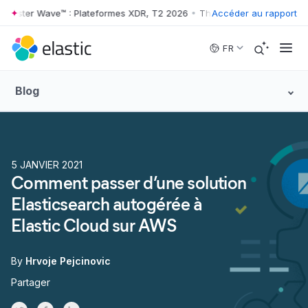
ster Wave™ : Plateformes XDR, T2 2026
•
The Forrester Wave™ : Plate
Accéder au rapport
Skip to main content
FR
Blog
5 JANVIER 2021
Comment passer d’une solution
Elasticsearch autogérée à
Elastic Cloud sur AWS
By
Hrvoje Pejcinovic
Partager