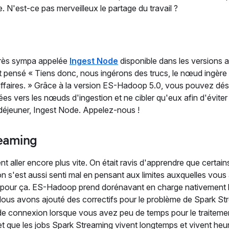
re. N'est-ce pas merveilleux le partage du travail ?
 très sympa appelée
Ingest Node
disponible dans les versions a
 pensé « Tiens donc, nous ingérons des trucs, le nœud ingère 
affaires. » Grâce à la version ES-Hadoop 5.0, vous pouvez dé
s vers les nœuds d'ingestion et ne cibler qu'eux afin d'éviter l
 déjeuner, Ingest Node. Appelez-nous !
reaming
t aller encore plus vite. On était ravis d'apprendre que certain
s'est aussi senti mal en pensant aux limites auxquelles vous a
 pour ça. ES-Hadoop prend dorénavant en charge nativement 
ous avons ajouté des correctifs pour le problème de Spark St
 de connexion lorsque vous avez peu de temps pour le traiteme
ue les jobs Spark Streaming vivent longtemps et vivent heur