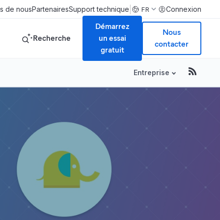
|
s de nous
Partenaires
Support technique
Connexion
FR
Démarrez
Nous
Recherche
un essai
contacter
gratuit
Entreprise