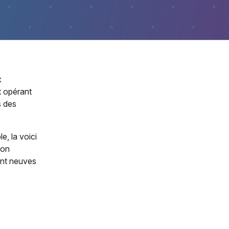
x
t opérant
s des
e, la voici
ion
ant neuves