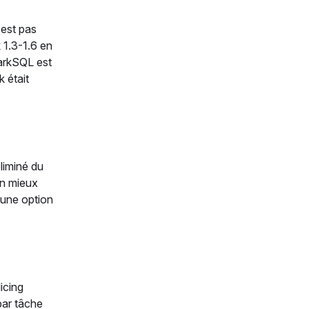
'est pas
 1.3-1.6 en
parkSQL est
 était
liminé du
en mieux
 une option
icing
par tâche