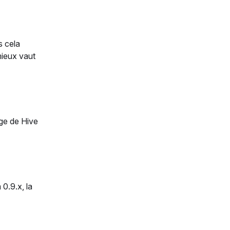
s cela
mieux vaut
rge de Hive
0.9.x, la