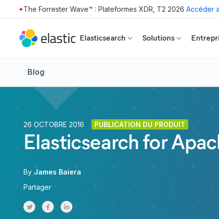
The Forrester Wave™ : Plateformes XDR, T2 2026
Accéder a
Skip to main content
Elasticsearch
Solutions
Entrepr
Blog
26 OCTOBRE 2016
PUBLICATION DU PRODUIT
Elasticsearch for Apa
By
James Baiera
Partager
Share on Twitter
Share on Facebook
Share on LinkedInr