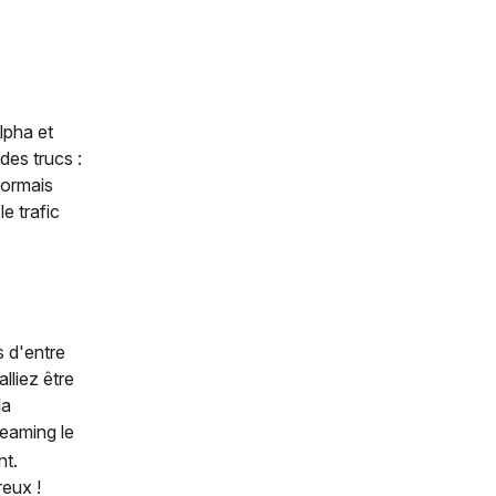
lpha et
des trucs :
sormais
e trafic
s d'entre
lliez être
la
reaming le
nt.
eux !