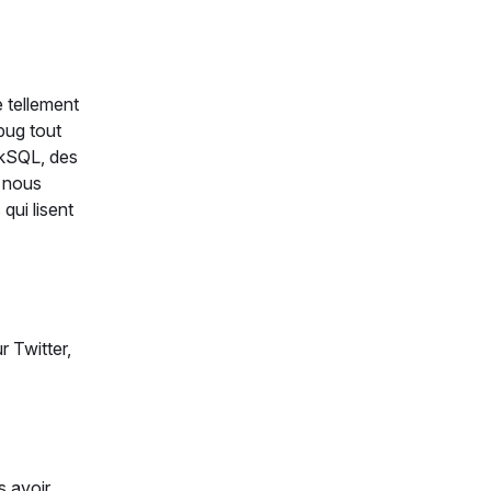
e tellement
bug tout
rkSQL, des
i nous
qui lisent
r Twitter,
s avoir