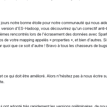
es jours notre bonne étoile pour notre communauté qui nous aid
e version d'ES-Hadoop, vous découvrirez qu'un correctif anti-
oblèmes rencontrés lors de l'écrasement des données avec Spa
 de votre mapping appelés « properties », et bien d'autres. S
ur quoi que ce soit d'autre ! Bravo à tous les chasseurs de bugs 
 ce qui doit être amélioré. Alors n'hésitez pas à nous écrire su
te.
ont adopté très rapidement les versions préliminaires, de nou