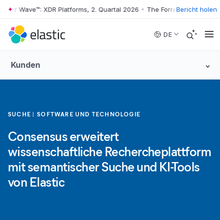
er Wave™: XDR Platforms, 2. Quartal 2026
•
The Forrester Wave™: XDR P
Bericht holen
Skip to main content
DE
Kunden
SUCHE
SOFTWARE UND TECHNOLOGIE
Consensus erweitert
wissenschaftliche Rechercheplattform
mit semantischer Suche und KI-Tools
von Elastic