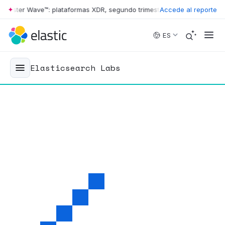
rester Wave™: plataformas XDR, segundo trimestre de 2026
Accede al reporte
•
The Forre
Skip to main content
ES
Elasticsearch Labs