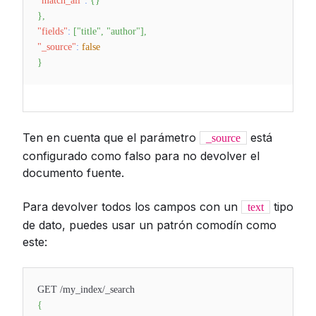
"match_all"
:
{
}
}
,
"fields"
:
[
"title"
,
"author"
]
,
"_source"
:
false
}
Ten en cuenta que el parámetro
está
_source
configurado como falso para no devolver el
documento fuente.
Para devolver todos los campos con un
tipo
text
de dato, puedes usar un patrón comodín como
este:
GET /my_index/_search
{