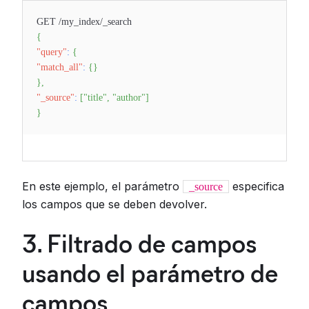
GET /my_index/_search
{
"query"
:
{
"match_all"
:
{
}
}
,
"_source"
:
[
"title"
,
"author"
]
}
En este ejemplo, el parámetro
especifica
_source
los campos que se deben devolver.
3. Filtrado de campos
usando el parámetro de
campos