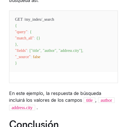
búsqueda así:
GET /my_index/_search
{
"query"
:
{
"match_all"
:
{
}
}
,
"fields"
:
[
"title"
,
"author"
,
"address.city"
]
,
"_source"
:
false
}
En este ejemplo, la respuesta de búsqueda
incluirá los valores de los campos
,
title
author
.
address.city
Conclusión