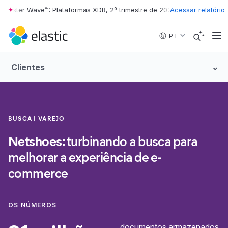
ester Wave™: Plataformas XDR, 2º trimestre de 2026
•
Acessar relatório
The Forrester Wa
Skip to main content
PT
Clientes
BUSCA
VAREJO
Netshoes
: turbinando a busca para
melhorar a experiência de e-
commerce
OS NÚMEROS
documentos armazenados