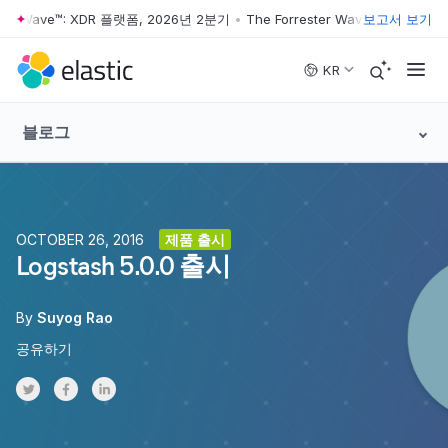
ter Wave™: XDR 플랫폼, 2026년 2분기
•
The Forrester Wave™: XDR 플랫폼
보고서 보기
Skip to main content
KR
블로그
OCTOBER 26, 2016
제품 출시
Logstash 5.0.0 출시
By
Suyog Rao
공유하기
Share on Twitter
Share on Facebook
Share on LinkedInr